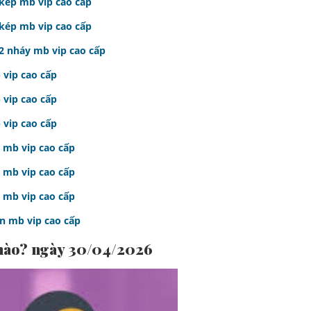
 kép mb vip cao cấp
 kép mb vip cao cấp
 2 nháy mb vip cao cấp
b vip cao cấp
b vip cao cấp
b vip cao cấp
n mb vip cao cấp
n mb vip cao cấp
n mb vip cao cấp
on mb vip cao cấp
ế nào? ngày 30/04/2026