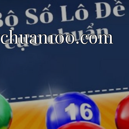
gchuan100.com