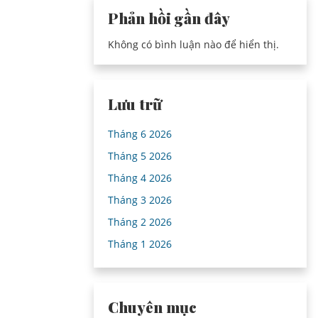
Phản hồi gần đây
Không có bình luận nào để hiển thị.
Lưu trữ
Tháng 6 2026
Tháng 5 2026
Tháng 4 2026
Tháng 3 2026
Tháng 2 2026
Tháng 1 2026
Chuyên mục