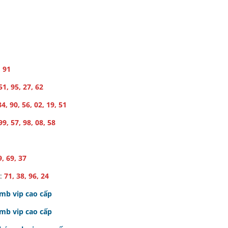
, 91
51, 95, 27, 62
84, 90, 56, 02, 19, 51
99, 57, 98, 08, 58
9, 69, 37
 :
71, 38, 96, 24
 mb vip cao cấp
 mb vip cao cấp