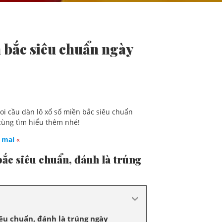
n bắc siêu chuẩn ngày
soi cầu dàn lô xổ số miền bắc siêu chuẩn
cùng tìm hiểu thêm nhé!
 mai
«
bắc siêu chuẩn, đánh là trúng
iêu chuẩn, đánh là trúng ngày