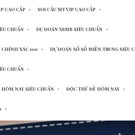
IP CAO CẤP
SOI CẦU MT VIP CAO CẤP
IÊU CHUẨN
DỰ ĐOÁN XSMB SIÊU CHUẨN
 CHÍNH XÁC 100
DỰ ĐOÁN XỔ SỐ MIỀN TRUNG SIÊU 
IÊU CHUẨN
Ố HÔM NAY SIÊU CHUẨN
ĐỘC THỦ ĐỀ HÔM NAY
0