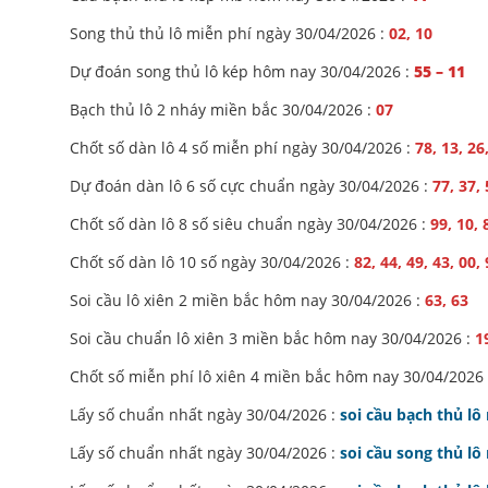
Song thủ thủ lô miễn phí ngày 30/04/2026 :
02, 10
Dự đoán song thủ lô kép hôm nay 30/04/2026 :
55 – 11
Bạch thủ lô 2 nháy miền bắc 30/04/2026 :
07
Chốt số dàn lô 4 số miễn phí ngày 30/04/2026 :
78, 13, 26
Dự đoán dàn lô 6 số cực chuẩn ngày 30/04/2026 :
77, 37, 
Chốt số dàn lô 8 số siêu chuẩn ngày 30/04/2026 :
99, 10, 
Chốt số dàn lô 10 số ngày 30/04/2026 :
82, 44, 49, 43, 00, 
Soi cầu lô xiên 2 miền bắc hôm nay 30/04/2026 :
63, 63
Soi cầu chuẩn lô xiên 3 miền bắc hôm nay 30/04/2026 :
1
Chốt số miễn phí lô xiên 4 miền bắc hôm nay 30/04/2026
Lấy số chuẩn nhất ngày 30/04/2026 :
soi cầu bạch thủ lô
Lấy số chuẩn nhất ngày 30/04/2026 :
soi cầu song thủ lô