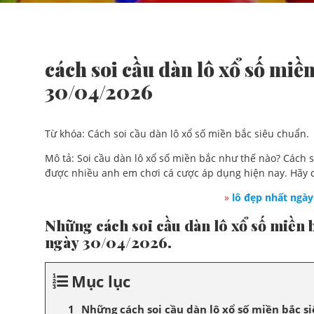
cách soi cầu dàn lô xổ số miề
30/04/2026
Từ khóa: Cách soi cầu dàn lô xổ số miền bắc siêu chuẩn.
Mô tả: Soi cầu dàn lô xổ số miền bắc như thế nào? Cách 
được nhiều anh em chơi cá cược áp dụng hiện nay. Hãy 
»
lô đẹp nhất ngày
Những cách soi cầu dàn lô xổ số miền 
ngày 30/04/2026.
Mục lục
Những cách soi cầu dàn lô xổ số miền bắc s