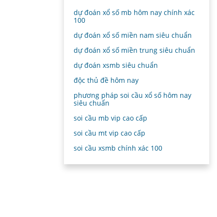
dự đoán xổ số mb hôm nay chính xác
100
dự đoán xổ số miền nam siêu chuẩn
dự đoán xổ số miền trung siêu chuẩn
dự đoán xsmb siêu chuẩn
độc thủ đề hôm nay
phương pháp soi cầu xổ số hôm nay
siêu chuẩn
soi cầu mb vip cao cấp
soi cầu mt vip cao cấp
soi cầu xsmb chính xác 100