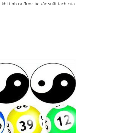
 khi tính ra được ác xác suất tạch của