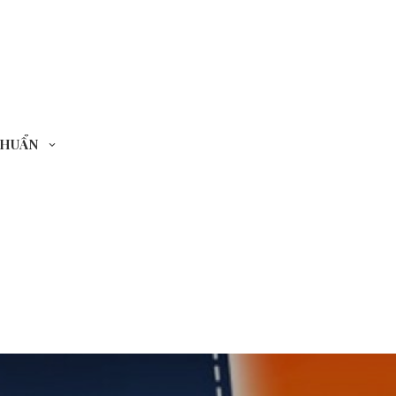
CHUẨN