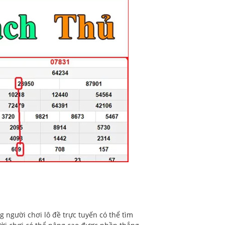
g người chơi lô đề trực tuyến có thể tìm