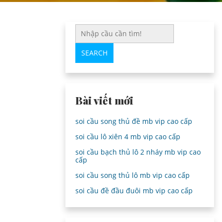
SEARCH
Bài viết mới
soi cầu song thủ đề mb vip cao cấp
soi cầu lô xiên 4 mb vip cao cấp
soi cầu bạch thủ lô 2 nháy mb vip cao
cấp
soi cầu song thủ lô mb vip cao cấp
soi cầu đề đầu đuôi mb vip cao cấp