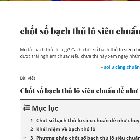
chốt số bạch thủ lô siêu chuẩ
Mô tả: bạch thủ lô là gì? Cách chốt số bạch thủ lô siêu 
được trải nghiệm chưa? Nếu chưa thì hãy xem ngay nhữ
»
soi 3 càng chuẩn
Bài viết
Chốt số bạch thủ lô siêu chuẩn dễ như
Mục lục
Chốt số bạch thủ lô siêu chuẩn dễ như chuy
Khái niệm về bạch thủ lô
Phương pháp chốt số bạch thủ lô siêu chuẩ