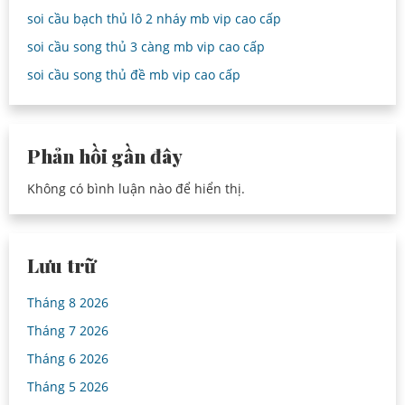
soi cầu bạch thủ lô 2 nháy mb vip cao cấp
soi cầu song thủ 3 càng mb vip cao cấp
soi cầu song thủ đề mb vip cao cấp
Phản hồi gần đây
Không có bình luận nào để hiển thị.
Lưu trữ
Tháng 8 2026
Tháng 7 2026
Tháng 6 2026
Tháng 5 2026