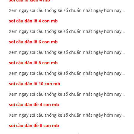
Xem ngay soi cầu thống kê số chuẩn nhất ngày hôm nay…
soi cầu dàn lô 4 con mb
Xem ngay soi cầu thống kê số chuẩn nhất ngày hôm nay…
soi cầu dàn lô 6 con mb
Xem ngay soi cầu thống kê số chuẩn nhất ngày hôm nay…
soi cầu dàn lô 8 con mb
Xem ngay soi cầu thống kê số chuẩn nhất ngày hôm nay…
soi cầu dàn lô 10 con mb
Xem ngay soi cầu thống kê số chuẩn nhất ngày hôm nay…
soi cầu dàn đề 4 con mb
Xem ngay soi cầu thống kê số chuẩn nhất ngày hôm nay…
soi cầu dàn đề 6 con mb