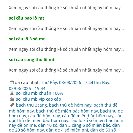
Xem ngay soi cầu thống kê số chuẩn nhất ngày hôm nay…
soi cầu bao lô mt
Xem ngay soi cầu thống kê số chuẩn nhất ngày hôm nay…
soi cầu lô 3 số mt
Xem ngay soi cầu thống kê số chuẩn nhất ngày hôm nay…
soi cầu song thủ lô mt
Xem ngay soi cầu thống kê số chuẩn nhất ngày hôm nay…
đã câp nhật:
Thứ Bảy, 08/08/2026 - 7:44Thứ Bảy,
08/08/2026 - 19:44
soi cầu mb chuẩn 100%
soi cầu mb vip cao cấp
bach thu 3cang
,
bạch thủ đề hôm nay
,
bạch thủ đề
mb hôm nay
,
bạch thủ đề miền bắc hôm nay
,
bachthu de
hom nay
,
cầu đề hôm nay
,
cầu đề miền bắc hôm nay
,
cầu
độc thủ đề miền bắc hôm nay
,
cầu lô xổ số miền bắc hôm
nay đề online
,
dàn 10 số
,
dàn 3 càng 6 số miền bắc
,
dàn
de 20 số hôm nay
,
dàn de 4 số miễn phí
,
dàn de 50 số
,