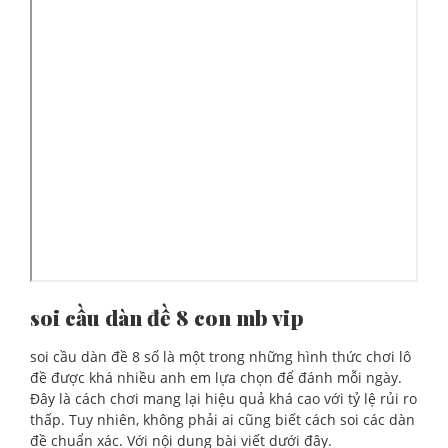
soi cầu dàn đề 8 con mb vip
soi cầu dàn đề 8 số là một trong những hình thức chơi lô
đề được khá nhiều anh em lựa chọn để đánh mỗi ngày.
Đây là cách chơi mang lại hiệu quả khá cao với tỷ lệ rủi ro
thấp. Tuy nhiên, không phải ai cũng biết cách soi các dàn
đề chuẩn xác. Với nội dung bài viết dưới đây.