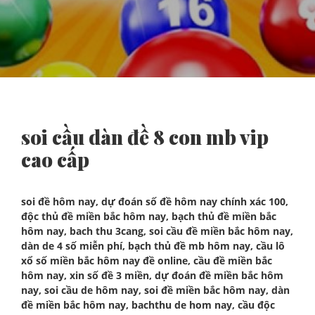
soi cầu dàn đề 8 con mb vip
cao cấp
soi đề hôm nay, dự đoán số đề hôm nay chính xác 100,
độc thủ đề miền bắc hôm nay, bạch thủ đề miền bắc
hôm nay, bach thu 3cang, soi cầu đề miền bắc hôm nay,
dàn de 4 số miễn phí, bạch thủ đề mb hôm nay, cầu lô
xổ số miền bắc hôm nay đề online, cầu đề miền bắc
hôm nay, xin số đề 3 miền, dự đoán đề miền bắc hôm
nay, soi cầu de hôm nay, soi đề miền bắc hôm nay, dàn
đề miền bắc hôm nay, bachthu de hom nay, cầu độc