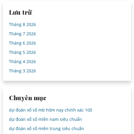
Lưu trữ
Tháng 8 2026
Tháng 7 2026
Tháng 6 2026
Tháng 5 2026
Tháng 4 2026
Tháng 3 2026
Chuyên mục
dự đoán xổ số mb hôm nay chính xác 100
dự đoán xổ số miền nam siêu chuẩn
dự đoán xổ số miền trung siêu chuẩn