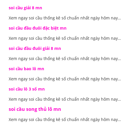
soi cầu giải 8 mn
Xem ngay soi cầu thống kê số chuẩn nhất ngày hôm nay…
soi cầu đầu đuôi đặc biệt mn
Xem ngay soi cầu thống kê số chuẩn nhất ngày hôm nay…
soi cầu đầu đuôi giải 8 mn
Xem ngay soi cầu thống kê số chuẩn nhất ngày hôm nay…
soi cầu bao lô mn
Xem ngay soi cầu thống kê số chuẩn nhất ngày hôm nay…
soi cầu lô 3 số mn
Xem ngay soi cầu thống kê số chuẩn nhất ngày hôm nay…
soi cầu song thủ lô mn
Xem ngay soi cầu thống kê số chuẩn nhất ngày hôm nay…