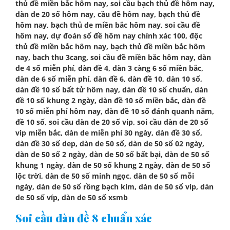
thủ đề miền bắc hôm nay, soi cầu bạch thủ đề hôm nay,
dàn de 20 số hôm nay, cầu đề hôm nay, bạch thủ đề
hôm nay, bạch thủ de miền bắc hôm nay, soi cầu đề
hôm nay, dự đoán số đề hôm nay chính xác 100, độc
thủ đề miền bắc hôm nay, bạch thủ đề miền bắc hôm
nay, bach thu 3cang, soi cầu đề miền bắc hôm nay, dàn
de 4 số miễn phí, dàn đề 4, dàn 3 càng 6 số miền bắc,
dàn de 6 số miễn phí, dàn đề 6, dàn đề 10, dàn 10 số,
dàn đề 10 số bất tử hôm nay, dàn đề 10 số chuẩn, dàn
đề 10 số khung 2 ngày, dàn đề 10 số miền bắc, dàn đề
10 số miễn phí hôm nay, dàn đề 10 số đánh quanh năm,
đề 10 số, soi cầu dàn de 20 số vip, soi cầu dàn de 20 số
vip miễn bắc, dàn de miễn phí 30 ngày, dàn đề 30 số,
dàn đề 30 số dep, dàn de 50 số, dàn de 50 số 02 ngày,
dàn de 50 số 2 ngày, dàn de 50 số bất bại, dàn de 50 số
khung 1 ngày, dàn de 50 số khung 2 ngày, dàn de 50 số
lộc trời, dàn de 50 số minh ngọc, dàn de 50 số mỗi
ngày, dàn de 50 số rồng bạch kim, dàn de 50 số vip, dàn
de 50 số víp, dàn de 50 số xsmb
Soi cầu dàn đề 8 chuẩn xác