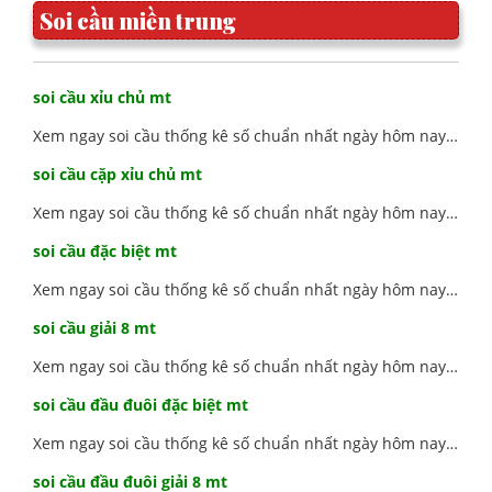
Soi cầu miền trung
soi cầu xỉu chủ mt
Xem ngay soi cầu thống kê số chuẩn nhất ngày hôm nay…
soi cầu cặp xỉu chủ mt
Xem ngay soi cầu thống kê số chuẩn nhất ngày hôm nay…
soi cầu đặc biệt mt
Xem ngay soi cầu thống kê số chuẩn nhất ngày hôm nay…
soi cầu giải 8 mt
Xem ngay soi cầu thống kê số chuẩn nhất ngày hôm nay…
soi cầu đầu đuôi đặc biệt mt
Xem ngay soi cầu thống kê số chuẩn nhất ngày hôm nay…
soi cầu đầu đuôi giải 8 mt