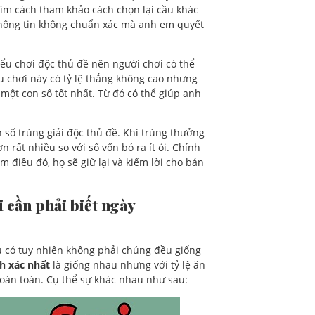
tìm cách tham khảo cách chọn lại cầu khác
thông tin không chuẩn xác mà anh em quyết
ểu chơi độc thủ đề nên người chơi có thể
u chơi này có tỷ lệ thắng không cao nhưng
một con số tốt nhất. Từ đó có thể giúp anh
số trúng giải độc thủ đề. Khi trúng thưởng
 rất nhiều so với số vốn bỏ ra ít ỏi. Chính
m điều đó, họ sẽ giữ lại và kiếm lời cho bản
 cần phải biết ngày
u có tuy nhiên không phải chúng đều giống
h xác nhất
là giống nhau nhưng với tỷ lệ ăn
hoàn toàn. Cụ thể sự khác nhau như sau: