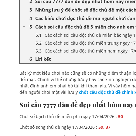
Soi cầu 7777 dàn đề đẹp nhất hôm nay miễn
Những lưu ý để chốt số độc thủ đề một các
Các kiểu chơi độc thủ đề mà người chơi cần
Cách soi cầu độc thủ đề 3 miền cho anh em
Các cách soi cầu độc thủ đề miền bắc ngày 
Các cách soi cầu độc thủ miền trung ngày 1
Các cách soi cầu độc thủ miền nam ngày 17/
Lời kết
Bất kỳ một kiểu chơi nào cũng sẽ có những điểm thuận l
đối mặt. Chính vì thế những lưu ý hay các kinh nghiệm đư
nhất định anh em phải bỏ túi khi tham gia. Vì vậy hôm nay
đến người chơi một vài lưu ý
chốt cầu độc thủ đề chính 
Soi cầu 7777 dàn đề đẹp nhất hôm nay
Chốt số bạch thủ đề miễn phí ngày 17/04/2026 :
50
Chốt số song thủ đề ngày 17/04/2026 :
59, 37