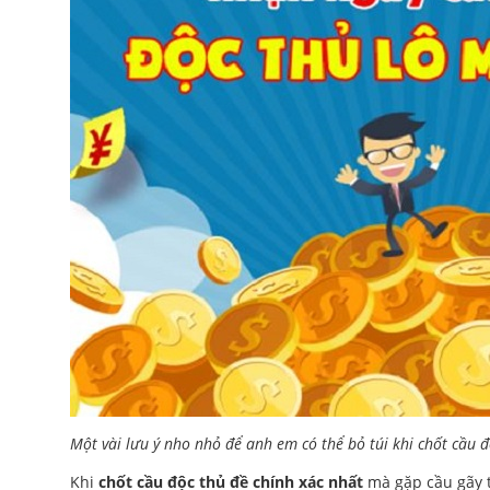
Một vài lưu ý nho nhỏ để anh em có thể bỏ túi khi chốt cầu đ
Khi
chốt cầu độc thủ đề chính xác nhất
mà gặp cầu gãy t