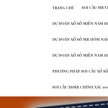
Skip
to
SOI CẦU MB V
TRANG CHỦ
content
DỰ ĐOÁN XỔ SỐ MIỀN NAM S
DỰ ĐOÁN XỔ SỐ MB HÔM NAY
DỰ ĐOÁN XỔ SỐ MIỀN NAM S
PHƯƠNG PHÁP SOI CẦU XỔ S
SOI CẦU XSMB CHÍNH XÁC 10