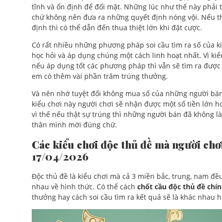
tĩnh và ổn định để đối mặt. Những lúc như thế này phải 
chứ không nên đưa ra những quyết định nóng vội. Nếu 
định thì có thể dẫn đến thua thiệt lớn khi đặt cược.
Có rất nhiều những phương pháp soi cầu tìm ra số của ki
học hỏi và áp dụng chúng một cách linh hoạt nhất. Vì kiể
nếu áp dụng tốt các phương pháp thì vẫn sẽ tìm ra được 
em có thêm vài phần trăm trúng thưởng.
Và nên nhớ tuyệt đối không mua số của những người bán 
kiểu chơi này người chơi sẽ nhận được một số tiền lớn hơn
vì thế nếu thật sự trúng thì những người bán đã không là
thân mình mới đúng chứ.
Các kiểu chơi độc thủ đề mà người chơi
17/04/2026
Độc thủ đề là kiểu chơi mà cả 3 miền bắc, trung, nam đề
nhau về hình thức. Có thể cách
chốt cầu độc thủ đề chín
thưởng hay cách soi cầu tìm ra kết quả sẽ là khác nhau 