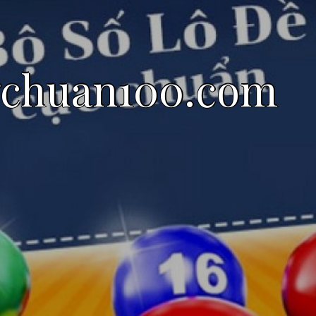
gchuan100.com