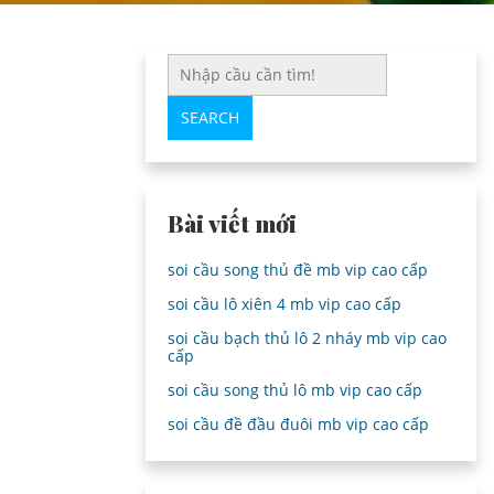
SEARCH
Bài viết mới
soi cầu song thủ đề mb vip cao cấp
soi cầu lô xiên 4 mb vip cao cấp
soi cầu bạch thủ lô 2 nháy mb vip cao
cấp
soi cầu song thủ lô mb vip cao cấp
soi cầu đề đầu đuôi mb vip cao cấp