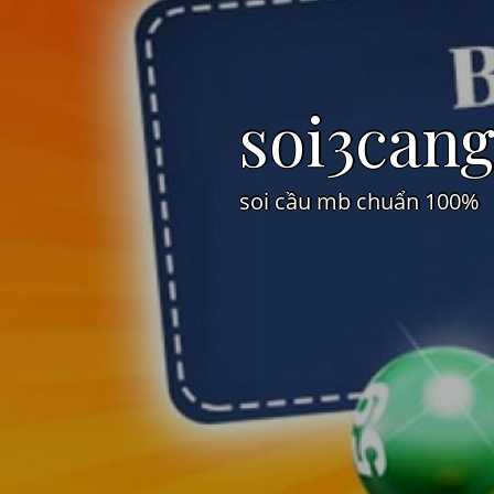
soi3can
soi cầu mb chuẩn 100%