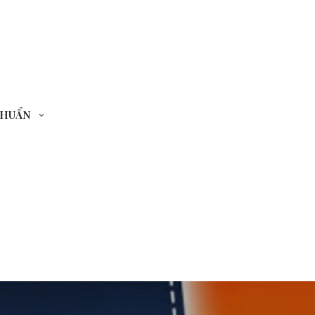
CHUẨN