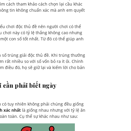
tìm cách tham khảo cách chọn lại cầu khác
thông tin không chuẩn xác mà anh em quyết
ểu chơi độc thủ đề nên người chơi có thể
u chơi này có tỷ lệ thắng không cao nhưng
một con số tốt nhất. Từ đó có thể giúp anh
số trúng giải độc thủ đề. Khi trúng thưởng
 rất nhiều so với số vốn bỏ ra ít ỏi. Chính
m điều đó, họ sẽ giữ lại và kiếm lời cho bản
 cần phải biết ngày
u có tuy nhiên không phải chúng đều giống
h xác nhất
là giống nhau nhưng với tỷ lệ ăn
hoàn toàn. Cụ thể sự khác nhau như sau: