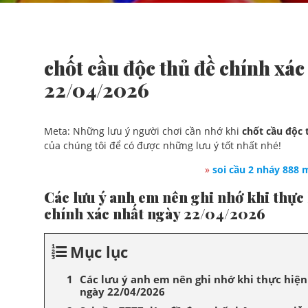
chốt cầu độc thủ đề chính xác 
22/04/2026
Meta: Những lưu ý người chơi cần nhớ khi
chốt cầu độc 
của chúng tôi để có được những lưu ý tốt nhất nhé!
»
soi cầu 2 nháy 888 
Các lưu ý anh em nên ghi nhớ khi thực 
chính xác nhất ngày 22/04/2026
Mục lục
Các lưu ý anh em nên ghi nhớ khi thực hiện
ngày 22/04/2026