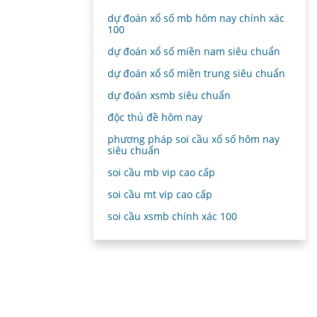
dự đoán xổ số mb hôm nay chính xác
100
dự đoán xổ số miền nam siêu chuẩn
dự đoán xổ số miền trung siêu chuẩn
dự đoán xsmb siêu chuẩn
độc thủ đề hôm nay
phương pháp soi cầu xổ số hôm nay
siêu chuẩn
soi cầu mb vip cao cấp
soi cầu mt vip cao cấp
soi cầu xsmb chính xác 100