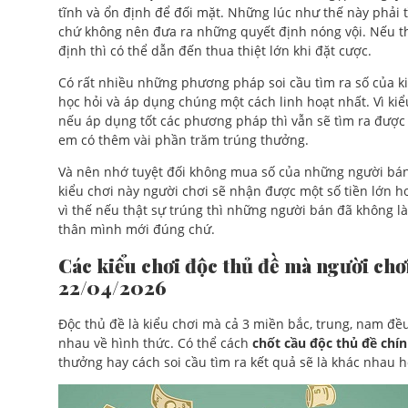
tĩnh và ổn định để đối mặt. Những lúc như thế này phải 
chứ không nên đưa ra những quyết định nóng vội. Nếu 
định thì có thể dẫn đến thua thiệt lớn khi đặt cược.
Có rất nhiều những phương pháp soi cầu tìm ra số của ki
học hỏi và áp dụng chúng một cách linh hoạt nhất. Vì kiể
nếu áp dụng tốt các phương pháp thì vẫn sẽ tìm ra được 
em có thêm vài phần trăm trúng thưởng.
Và nên nhớ tuyệt đối không mua số của những người bán 
kiểu chơi này người chơi sẽ nhận được một số tiền lớn hơn
vì thế nếu thật sự trúng thì những người bán đã không là
thân mình mới đúng chứ.
Các kiểu chơi độc thủ đề mà người chơi
22/04/2026
Độc thủ đề là kiểu chơi mà cả 3 miền bắc, trung, nam đề
nhau về hình thức. Có thể cách
chốt cầu độc thủ đề chín
thưởng hay cách soi cầu tìm ra kết quả sẽ là khác nhau 