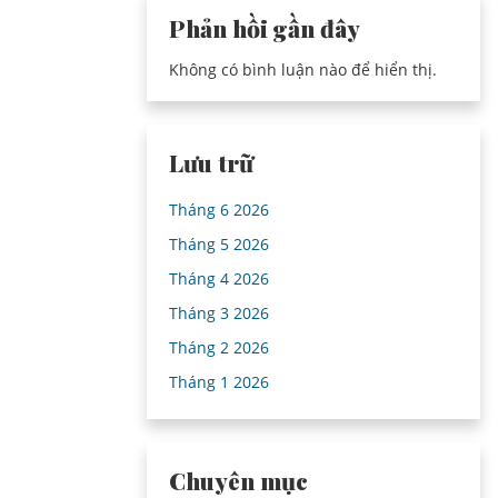
Phản hồi gần đây
Không có bình luận nào để hiển thị.
Lưu trữ
Tháng 6 2026
Tháng 5 2026
Tháng 4 2026
Tháng 3 2026
Tháng 2 2026
Tháng 1 2026
Chuyên mục