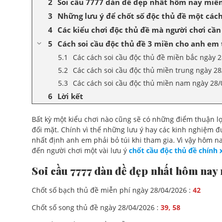
Soi cầu 7777 dàn đề đẹp nhất hôm nay miễn
Những lưu ý để chốt số độc thủ đề một các
Các kiểu chơi độc thủ đề mà người chơi cần
Cách soi cầu độc thủ đề 3 miền cho anh em
Các cách soi cầu độc thủ đề miền bắc ngày 
Các cách soi cầu độc thủ miền trung ngày 2
Các cách soi cầu độc thủ miền nam ngày 28/
Lời kết
Bất kỳ một kiểu chơi nào cũng sẽ có những điểm thuận l
đối mặt. Chính vì thế những lưu ý hay các kinh nghiệm đư
nhất định anh em phải bỏ túi khi tham gia. Vì vậy hôm nay
đến người chơi một vài lưu ý
chốt cầu độc thủ đề chính 
Soi cầu 7777 dàn đề đẹp nhất hôm nay
Chốt số bạch thủ đề miễn phí ngày 28/04/2026 :
42
Chốt số song thủ đề ngày 28/04/2026 :
39, 58