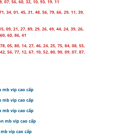
8, 07, 56, 60, 32, 10, 93, 19, 11
71, 34, 01, 45, 31, 48, 56, 79, 66, 29, 11, 39,
15, 09, 21, 27, 89, 29, 26, 49, 44, 24, 39, 26,
 60, 60, 86, 41
78, 05, 80, 14, 27, 46, 24, 25, 75, 84, 08, 55,
 42, 56, 77, 12, 67, 10, 52, 80, 90, 09, 07, 87,
n mb vip cao cấp
n mb vip cao cấp
n mb vip cao cấp
on mb vip cao cấp
 mb vip cao cấp