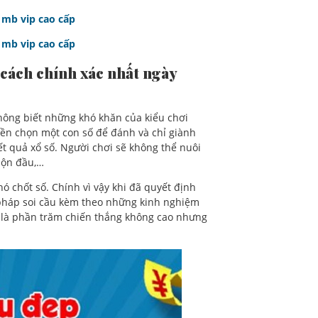
 mb vip cao cấp
 mb vip cao cấp
 cách chính xác nhất ngày
hông biết những khó khăn của kiểu chơi
yền chọn một con số để đánh và chỉ giành
kết quả xổ số. Người chơi sẽ không thể nuôi
 lộn đầu,…
ó chốt số. Chính vì vậy khi đã quyết định
g pháp soi cầu kèm theo những kinh nghiệm
n là phần trăm chiến thắng không cao nhưng