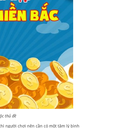
ộc thủ đề
hì người chơi nên cần có một tâm lý bình