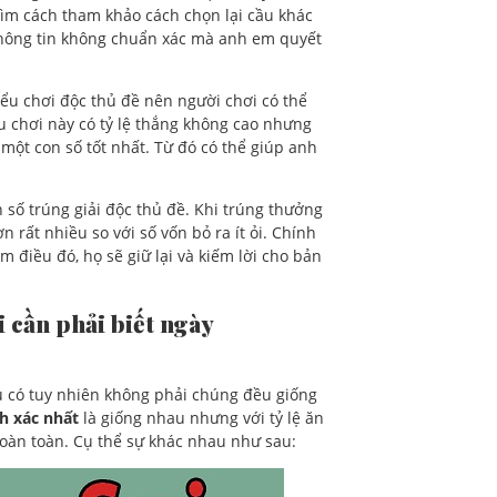
tìm cách tham khảo cách chọn lại cầu khác
thông tin không chuẩn xác mà anh em quyết
ểu chơi độc thủ đề nên người chơi có thể
u chơi này có tỷ lệ thắng không cao nhưng
một con số tốt nhất. Từ đó có thể giúp anh
số trúng giải độc thủ đề. Khi trúng thưởng
 rất nhiều so với số vốn bỏ ra ít ỏi. Chính
m điều đó, họ sẽ giữ lại và kiếm lời cho bản
 cần phải biết ngày
u có tuy nhiên không phải chúng đều giống
h xác nhất
là giống nhau nhưng với tỷ lệ ăn
hoàn toàn. Cụ thể sự khác nhau như sau: