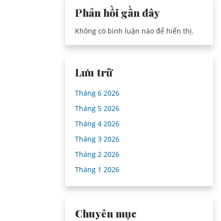
Phản hồi gần đây
Không có bình luận nào để hiển thị.
Lưu trữ
Tháng 6 2026
Tháng 5 2026
Tháng 4 2026
Tháng 3 2026
Tháng 2 2026
Tháng 1 2026
Chuyên mục