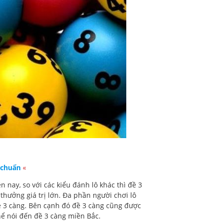
 chuẩn
«
 nay, so với các kiểu đánh lô khác thì đề 3
 thưởng giá trị lớn. Đa phần người chơi lô
ề 3 càng. Bên cạnh đó đề 3 càng cũng được
hể nói đến đề 3 càng miền Bắc.