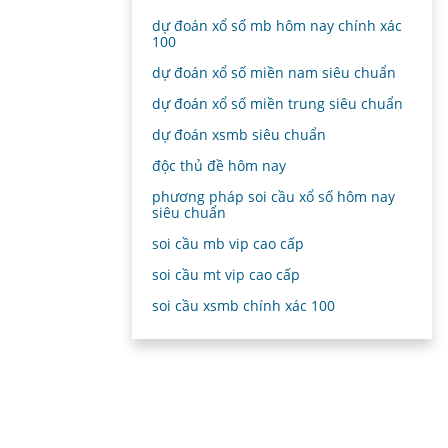
dự đoán xổ số mb hôm nay chính xác
100
dự đoán xổ số miền nam siêu chuẩn
dự đoán xổ số miền trung siêu chuẩn
dự đoán xsmb siêu chuẩn
độc thủ đề hôm nay
phương pháp soi cầu xổ số hôm nay
siêu chuẩn
soi cầu mb vip cao cấp
soi cầu mt vip cao cấp
soi cầu xsmb chính xác 100