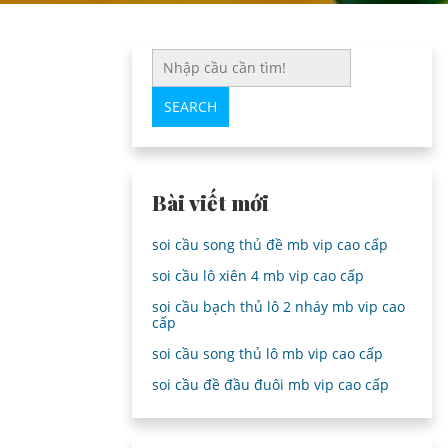
SEARCH
Bài viết mới
soi cầu song thủ đề mb vip cao cấp
soi cầu lô xiên 4 mb vip cao cấp
soi cầu bạch thủ lô 2 nháy mb vip cao
cấp
soi cầu song thủ lô mb vip cao cấp
soi cầu đề đầu đuôi mb vip cao cấp