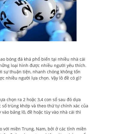
thao bóng đá khá phổ biến tại nhiều nhà cái
những loại hình được nhiều người yêu thích.
với sự thuận tiện, nhanh chóng không tốn
ược nhiều người lựa chọn. Vậy lô đề có gì?
 lựa chọn ra 2 hoặc 3,4 con số sau đó dựa
c số trùng khớp và theo thứ tự chính xác của
 vào bảng lô, đề hoặc tùy vào nhà cái thì
so với miền Trung, Nam, bởi ở các tỉnh miền