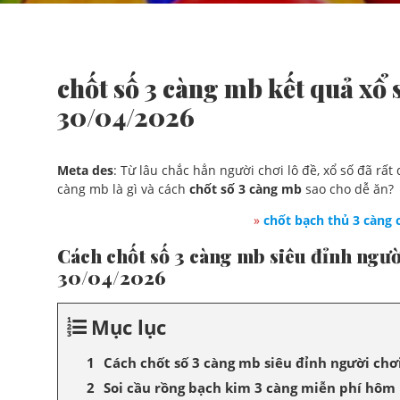
chốt số 3 càng mb kết quả xổ
30/04/2026
Meta des
: Từ lâu chắc hẳn người chơi lô đề, xổ số đã rất
càng mb là gì và cách
chốt số 3 càng mb
sao cho dễ ăn?
»
chốt bạch thủ 3 càng 
Cách chốt số 3 càng mb siêu đỉnh ngườ
30/04/2026
Mục lục
Cách chốt số 3 càng mb siêu đỉnh người chơ
Soi cầu rồng bạch kim 3 càng miễn phí hôm