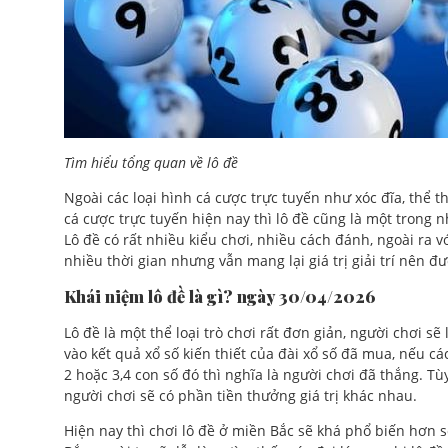
Tìm hiểu tổng quan về lô đề
Ngoài các loại hình cá cược trực tuyến như xóc đĩa, thể 
cá cược trực tuyến hiện nay thì lô đề cũng là một trong 
Lô đề có rất nhiều kiểu chơi, nhiều cách đánh, ngoài ra 
nhiều thời gian nhưng vẫn mang lại giá trị giải trí nên đ
Khái niệm lô đề là gì? ngày 30/04/2026
Lô đề là một thể loại trò chơi rất đơn giản, người chơi sẽ
vào kết quả xổ số kiến thiết của đài xổ số đã mua, nếu cá
2 hoặc 3,4 con số đó thì nghĩa là người chơi đã thắng. Tùy
người chơi sẽ có phần tiền thưởng giá trị khác nhau.
Hiện nay thì chơi lô đề ở miền Bắc sẽ khá phổ biến hơn 