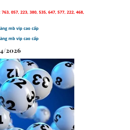
:
763, 057, 223, 380, 535, 647, 577, 222, 468,
càng mb vip cao cấp
càng mb vip cao cấp
04/2026