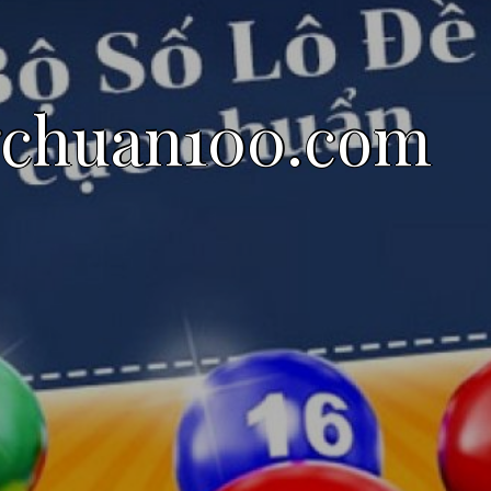
gchuan100.com