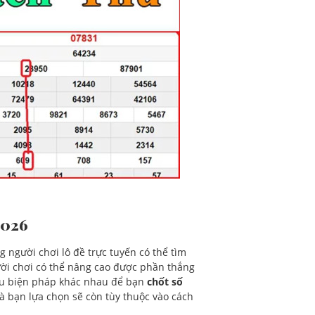
2026
g người chơi lô đề trực tuyến có thể tìm
ười chơi có thể nâng cao được phần thắng
iều biện pháp khác nhau để bạn
chốt số
 bạn lựa chọn sẽ còn tùy thuộc vào cách