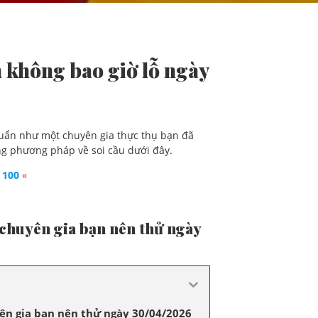
n không bao giờ lỗ ngày
chuẩn như một chuyên gia thực thụ bạn đã
ng phương pháp về soi cầu dưới đây.
 100
«
 chuyên gia bạn nên thử ngày
yên gia bạn nên thử ngày 30/04/2026