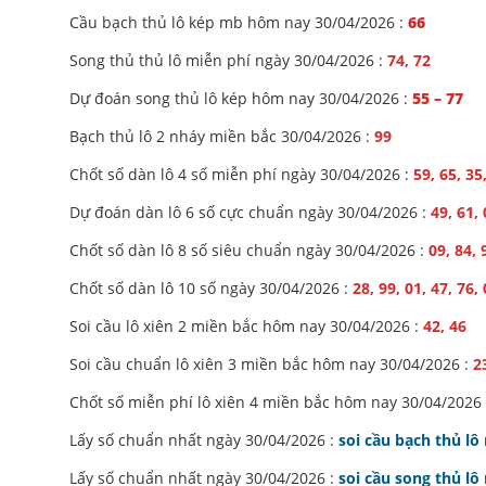
Cầu bạch thủ lô kép mb hôm nay 30/04/2026 :
66
Song thủ thủ lô miễn phí ngày 30/04/2026 :
74, 72
Dự đoán song thủ lô kép hôm nay 30/04/2026 :
55 – 77
Bạch thủ lô 2 nháy miền bắc 30/04/2026 :
99
Chốt số dàn lô 4 số miễn phí ngày 30/04/2026 :
59, 65, 35
Dự đoán dàn lô 6 số cực chuẩn ngày 30/04/2026 :
49, 61, 
Chốt số dàn lô 8 số siêu chuẩn ngày 30/04/2026 :
09, 84, 
Chốt số dàn lô 10 số ngày 30/04/2026 :
28, 99, 01, 47, 76, 
Soi cầu lô xiên 2 miền bắc hôm nay 30/04/2026 :
42, 46
Soi cầu chuẩn lô xiên 3 miền bắc hôm nay 30/04/2026 :
2
Chốt số miễn phí lô xiên 4 miền bắc hôm nay 30/04/2026
Lấy số chuẩn nhất ngày 30/04/2026 :
soi cầu bạch thủ lô
Lấy số chuẩn nhất ngày 30/04/2026 :
soi cầu song thủ lô