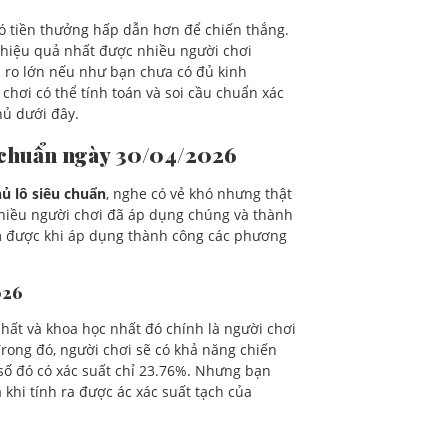
 có tiền thưởng hấp dẫn hơn để chiến thắng.
ê hiệu quả nhất được nhiều người chơi
 ro lớn nếu như bạn chưa có đủ kinh
chơi có thể tính toán và soi cầu chuẩn xác
hủ dưới đây.
u chuẩn ngày 30/04/2026
hủ lô siêu chuẩn
, nghe có vẻ khó nhưng thật
Nhiều người chơi đã áp dụng chúng và thành
làm được khi áp dụng thành công các phương
026
hất và khoa học nhất đó chính là người chơi
rong đó, người chơi sẽ có khả năng chiến
số đó có xác suất chỉ 23.76%. Nhưng bạn
 khi tính ra được ác xác suất tạch của