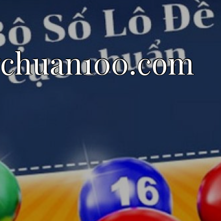
gchuan100.com