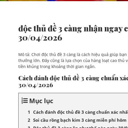
độc thủ đề 3 càng nhận ngay 
30/04/2026
Mô tả: Chơi độc thủ đề 3 càng là cách hiệu quả giúp bạn 
thưởng lớn. Đây cũng là lựa chọn của hàng loạt cao thủ
tiền khủng trong khoảng thời gian ngắn.
Cách đánh độc thủ đề 3 càng chuẩn xá
30/04/2026
Mục lục
Cách đánh độc thủ đề 3 càng chuẩn xác nhấ
Soi cầu rồng bạch kim 3 càng miễn phí hôm