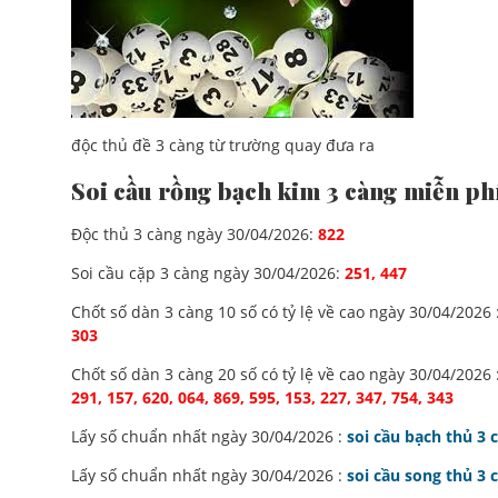
độc thủ đề 3 càng từ trường quay đưa ra
Soi cầu rồng bạch kim 3 càng miễn p
Độc thủ 3 càng ngày 30/04/2026:
822
Soi cầu cặp 3 càng ngày 30/04/2026:
251, 447
Chốt số dàn 3 càng 10 số có tỷ lệ về cao ngày 30/04/2026 
303
Chốt số dàn 3 càng 20 số có tỷ lệ về cao ngày 30/04/2026 
291, 157, 620, 064, 869, 595, 153, 227, 347, 754, 343
Lấy số chuẩn nhất ngày 30/04/2026 :
soi cầu bạch thủ 3 
Lấy số chuẩn nhất ngày 30/04/2026 :
soi cầu song thủ 3 