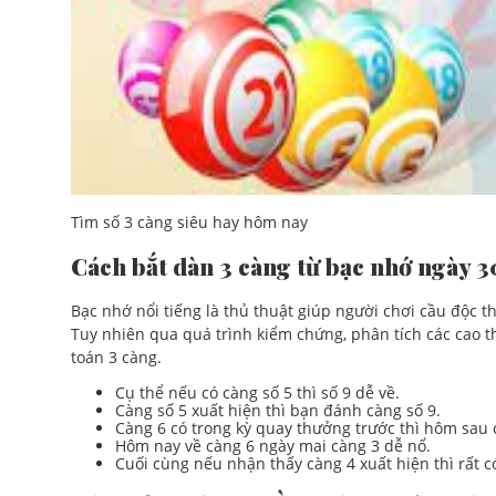
Tìm số 3 càng siêu hay hôm nay
Cách bắt dàn 3 càng từ bạc nhớ ngày 
Bạc nhớ nổi tiếng là thủ thuật giúp người chơi cầu độc t
Tuy nhiên qua quá trình kiểm chứng, phân tích các cao t
toán 3 càng.
Cụ thể nếu có càng số 5 thì số 9 dễ về.
Càng số 5 xuất hiện thì bạn đánh càng số 9.
Càng 6 có trong kỳ quay thưởng trước thì hôm sau
Hôm nay về càng 6 ngày mai càng 3 dễ nổ.
Cuối cùng nếu nhận thấy càng 4 xuất hiện thì rất c