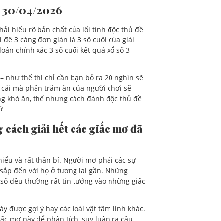
y 30/04/2026
ải hiểu rõ bản chất của lối tính độc thủ đề
 đề 3 càng đơn giản là 3 số cuối của giải
đoán chính xác 3 số cuối kết quả xổ số 3
 – như thế thì chỉ cần bạn bỏ ra 20 nghìn sẽ
m cái mà phần trăm ăn của người chơi sẽ
ếng khó ăn, thế nhưng cách đánh độc thủ đề
ứ.
 cách giải hết các giấc mơ đã
hiểu và rất thần bí. Người mơ phải các sự
 sắp đến với họ ở tương lai gần. Những
 số đều thường rất tin tưởng vào những giấc
y được gợi ý hay các loài vật tâm linh khác.
c mơ này để phân tích, suy luận ra cầu