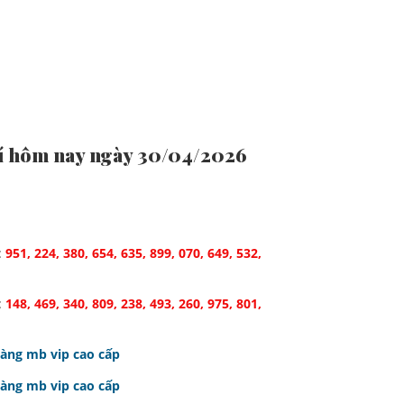
hí hôm nay ngày 30/04/2026
:
951, 224, 380, 654, 635, 899, 070, 649, 532,
:
148, 469, 340, 809, 238, 493, 260, 975, 801,
càng mb vip cao cấp
càng mb vip cao cấp