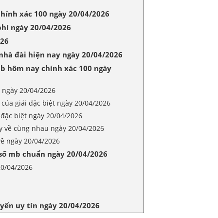
hính xác 100 ngày 20/04/2026
phí ngày 20/04/2026
026
 nhà đài hiện nay ngày 20/04/2026
b hôm nay chính xác 100 ngày
 ngày 20/04/2026
của giải đặc biệt ngày 20/04/2026
 đặc biệt ngày 20/04/2026
y về cùng nhau ngày 20/04/2026
về ngày 20/04/2026
số mb chuẩn ngày 20/04/2026
20/04/2026
tuyến uy tín ngày 20/04/2026