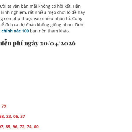
ười ta vẫn bàn mãi không có hồi kết. Hẳn
 kinh nghiệm, rất nhiều mẹo chơi lô đề hay
ông còn phụ thuộc vào nhiều nhân tố. Cùng
hể đưa ra dự đoán không giống nhau. Dưới
chính xác 100
bạn nên tham khảo.
 miễn phí ngày 20/04/2026
, 79
68, 23, 06, 37
97, 85, 96, 72, 74, 60