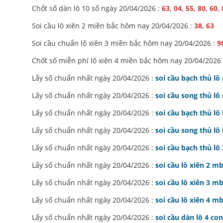
Chốt số dàn lô 10 số ngày 20/04/2026 :
63, 04, 55, 80, 60, 
Soi cầu lô xiên 2 miền bắc hôm nay 20/04/2026 :
38, 63
Soi cầu chuẩn lô xiên 3 miền bắc hôm nay 20/04/2026 :
9
Chốt số miễn phí lô xiên 4 miền bắc hôm nay 20/04/2026
Lấy số chuẩn nhất ngày 20/04/2026 :
soi cầu bạch thủ lô
Lấy số chuẩn nhất ngày 20/04/2026 :
soi cầu song thủ lô
Lấy số chuẩn nhất ngày 20/04/2026 :
soi cầu bạch thủ lô
Lấy số chuẩn nhất ngày 20/04/2026 :
soi cầu song thủ lô
Lấy số chuẩn nhất ngày 20/04/2026 :
soi cầu bạch thủ lô
Lấy số chuẩn nhất ngày 20/04/2026 :
soi cầu lô xiên 2 m
Lấy số chuẩn nhất ngày 20/04/2026 :
soi cầu lô xiên 3 m
Lấy số chuẩn nhất ngày 20/04/2026 :
soi cầu lô xiên 4 m
Lấy số chuẩn nhất ngày 20/04/2026 :
soi cầu dàn lô 4 co