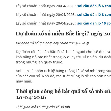
Lấy số chuẩn nhất ngày 20/04/2026 :
soi cầu dàn lô 6 co
Lấy số chuẩn nhất ngày 20/04/2026 :
soi cầu dàn lô 8 co
Lấy số chuẩn nhất ngày 20/04/2026 :
soi cầu dàn lô 10 c
Dự đoán xổ số miền Bắc là gì? ngày 2
Dự đoán xổ số mb hôm nay chính xác 100 là gì
Dự đoán xổ số miền Bắc là cách mà người chơi sẽ đưa r
khả năng nổ cao nhất trong kỳ quay tới. Dĩ nhiên, dự đoá
trong những lần quay trước.
Anh em sẽ phân tích kỹ bảng thống kê xổ số mb trong suố
của các con số. Nhờ đó, xác suất trúng lô đề cao hơn nhi
may mắn.
Thời gian công bố kết quả xổ số mb củ
20/04/2026
Thời gian mở thưởng của xổ số mb