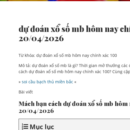
dự đoán xổ số mb hôm nay ch
20/04/2026
Từ khóa: dự đoán xổ số mb hôm nay chính xác 100
Mô tả: dự đoán xổ số mb là gì? Thời gian mở thưởng các
cách dự đoán xổ số mb hôm nay chính xác 100? Cùng cập 
»
soi cầu bạch thủ miền bắc
«
Bài viết
Mách bạn cách dự đoán xổ số mb hôm 
20/04/2026
Mục lục