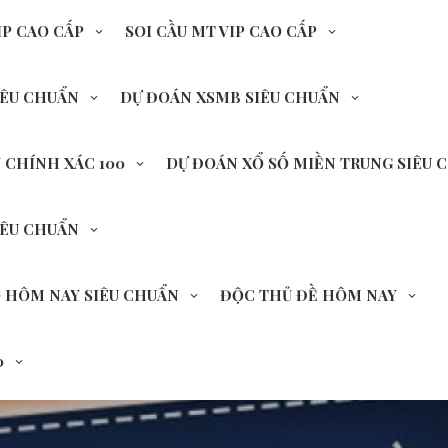
IP CAO CẤP
SOI CẦU MT VIP CAO CẤP
IÊU CHUẨN
DỰ ĐOÁN XSMB SIÊU CHUẨN
 CHÍNH XÁC 100
DỰ ĐOÁN XỔ SỐ MIỀN TRUNG SIÊU 
IÊU CHUẨN
Ố HÔM NAY SIÊU CHUẨN
ĐỘC THỦ ĐỀ HÔM NAY
0