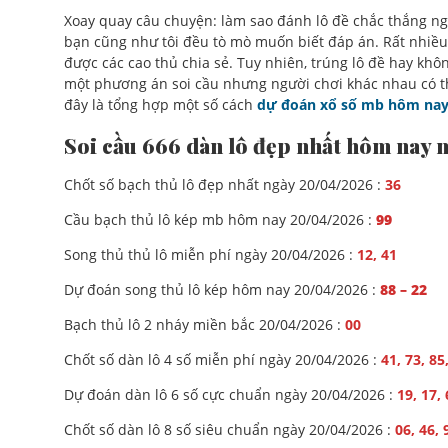
Xoay quay câu chuyện: làm sao đánh lô đề chắc thắng ng
bạn cũng như tôi đều tò mò muốn biết đáp án. Rất nhiều
được các cao thủ chia sẻ. Tuy nhiên, trúng lô đề hay kh
một phương án soi cầu nhưng người chơi khác nhau có t
đây là tổng hợp một số cách
dự đoán xổ số mb hôm nay 
Soi cầu 666 dàn lô đẹp nhất hôm nay
Chốt số bạch thủ lô đẹp nhất ngày 20/04/2026 :
36
Cầu bạch thủ lô kép mb hôm nay 20/04/2026 :
99
Song thủ thủ lô miễn phí ngày 20/04/2026 :
12, 41
Dự đoán song thủ lô kép hôm nay 20/04/2026 :
88 – 22
Bạch thủ lô 2 nháy miền bắc 20/04/2026 :
00
Chốt số dàn lô 4 số miễn phí ngày 20/04/2026 :
41, 73, 85
Dự đoán dàn lô 6 số cực chuẩn ngày 20/04/2026 :
19, 17, 
Chốt số dàn lô 8 số siêu chuẩn ngày 20/04/2026 :
06, 46, 