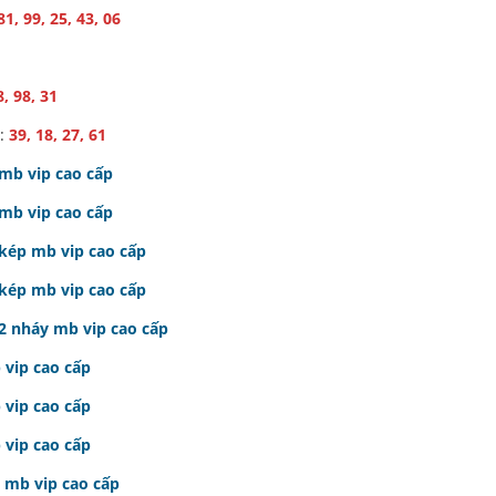
81, 99, 25, 43, 06
8, 98, 31
 :
39, 18, 27, 61
 mb vip cao cấp
 mb vip cao cấp
 kép mb vip cao cấp
 kép mb vip cao cấp
 2 nháy mb vip cao cấp
b vip cao cấp
b vip cao cấp
b vip cao cấp
n mb vip cao cấp