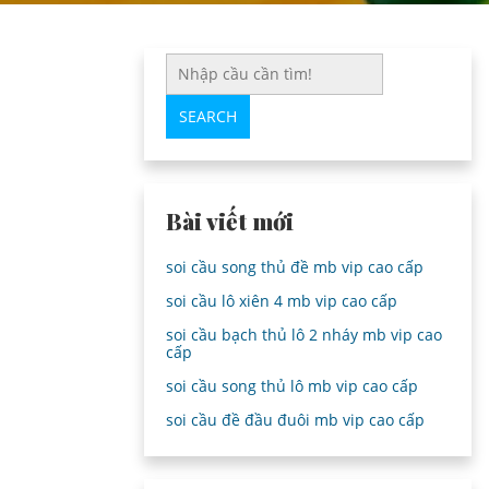
SEARCH
Bài viết mới
soi cầu song thủ đề mb vip cao cấp
soi cầu lô xiên 4 mb vip cao cấp
soi cầu bạch thủ lô 2 nháy mb vip cao
cấp
soi cầu song thủ lô mb vip cao cấp
soi cầu đề đầu đuôi mb vip cao cấp