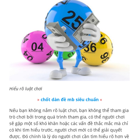
Hiểu rõ luật chơi
»
chốt dàn đề mb siêu chuẩn
«
Nếu bạn không nắm rõ luật chơi, bạn không thể tham gia
trò chơi bởi trong quá trình tham gia, có thể người chơi
sẽ gặp một số khó khăn hoặc các vấn đề thắc mắc mà chỉ
có khi tìm hiểu trước, người chơi mới có thể giải quyết
được. Đó chính là lý do người chơi cần tìm hiểu rõ hơn về