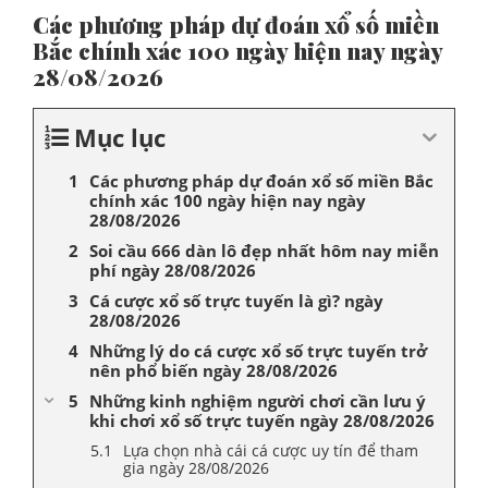
Các phương pháp dự đoán xổ số miền
Bắc chính xác 100 ngày hiện nay ngày
28/08/2026
Mục lục
Các phương pháp dự đoán xổ số miền Bắc
chính xác 100 ngày hiện nay ngày
28/08/2026
Soi cầu 666 dàn lô đẹp nhất hôm nay miễn
phí ngày 28/08/2026
Cá cược xổ số trực tuyến là gì? ngày
28/08/2026
Những lý do cá cược xổ số trực tuyến trở
nên phổ biến ngày 28/08/2026
Những kinh nghiệm người chơi cần lưu ý
khi chơi xổ số trực tuyến ngày 28/08/2026
Lựa chọn nhà cái cá cược uy tín để tham
gia ngày 28/08/2026