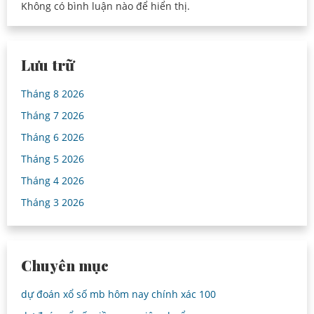
Không có bình luận nào để hiển thị.
Lưu trữ
Tháng 8 2026
Tháng 7 2026
Tháng 6 2026
Tháng 5 2026
Tháng 4 2026
Tháng 3 2026
Chuyên mục
dự đoán xổ số mb hôm nay chính xác 100