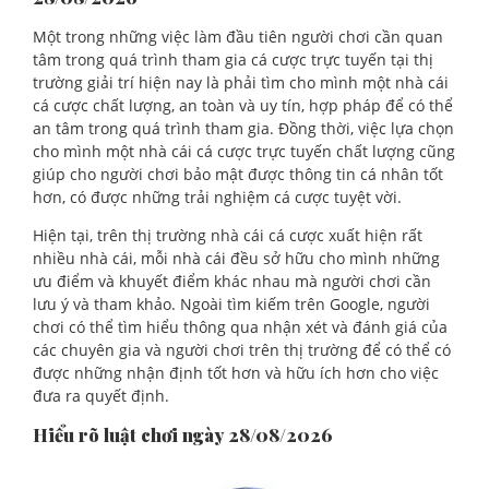
Một trong những việc làm đầu tiên người chơi cần quan
tâm trong quá trình tham gia cá cược trực tuyến tại thị
trường giải trí hiện nay là phải tìm cho mình một nhà cái
cá cược chất lượng, an toàn và uy tín, hợp pháp để có thể
an tâm trong quá trình tham gia. Đồng thời, việc lựa chọn
cho mình một nhà cái cá cược trực tuyến chất lượng cũng
giúp cho người chơi bảo mật được thông tin cá nhân tốt
hơn, có được những trải nghiệm cá cược tuyệt vời.
Hiện tại, trên thị trường nhà cái cá cược xuất hiện rất
nhiều nhà cái, mỗi nhà cái đều sở hữu cho mình những
ưu điểm và khuyết điểm khác nhau mà người chơi cần
lưu ý và tham khảo. Ngoài tìm kiếm trên Google, người
chơi có thể tìm hiểu thông qua nhận xét và đánh giá của
các chuyên gia và người chơi trên thị trường để có thể có
được những nhận định tốt hơn và hữu ích hơn cho việc
đưa ra quyết định.
Hiểu rõ luật chơi ngày 28/08/2026