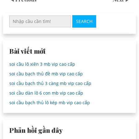
SEARCH
Bài viết mới
soi cầu lô xiên 3 mb vip cao cấp
soi cầu bạch thủ đề mb vip cao cấp
soi cầu bạch thủ 3 càng mb vip cao cấp
soi cầu dàn lô 6 con mb vip cao cấp
soi cầu bạch thủ lô kép mb vip cao cấp
Phản hồi gần đây