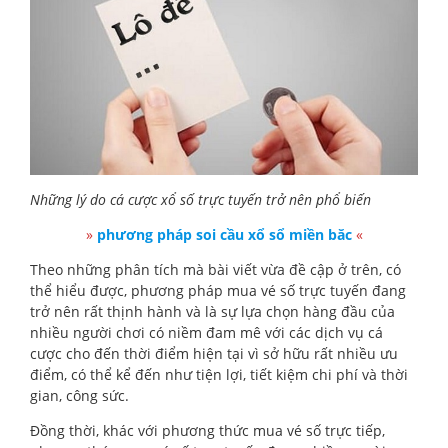
Những lý do cá cược xổ số trực tuyến trở nên phổ biến
»
phương pháp soi cầu xổ sổ miền băc
«
Theo những phân tích mà bài viết vừa đề cập ở trên, có
thể hiểu được, phương pháp mua vé số trực tuyến đang
trở nên rất thịnh hành và là sự lựa chọn hàng đầu của
nhiều người chơi có niềm đam mê với các dịch vụ cá
cược cho đến thời điểm hiện tại vì sở hữu rất nhiều ưu
điểm, có thể kể đến như tiện lợi, tiết kiệm chi phí và thời
gian, công sức.
Đồng thời, khác với phương thức mua vé số trực tiếp,