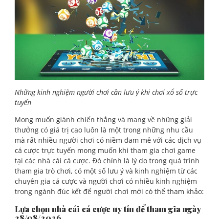
Những kinh nghiệm người chơi cần lưu ý khi chơi xổ số trực
tuyến
Mong muốn giành chiến thắng và mang về những giải
thưởng có giá trị cao luôn là một trong những nhu cầu
mà rất nhiều người chơi có niềm đam mê với các dịch vụ
cá cược trực tuyến mong muốn khi tham gia chơi game
tại các nhà cái cá cược. Đó chính là lý do trong quá trình
tham gia trò chơi, có một số lưu ý và kinh nghiệm từ các
chuyên gia cá cược và người chơi có nhiều kinh nghiệm
trong ngành đúc kết để người chơi mới có thể tham khảo:
Lựa chọn nhà cái cá cược uy tín để tham gia ngày
28/08/2026