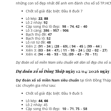
những con số đẹp nhất để anh em đánh cho xổ số TP.HC
Chốt số giải đặc biệt: Đầu 8 đuôi 7
Lô kép:
22
,
88
Lô 2 nháy:
92
Cặp song thủ lô đẹp:
98
–
74
,
42
–
40
Lô 3 càng:
386
–
957
–
906
Bạch thủ đề:
47
Bạch thủ lô:
52
Lô rơi từ đề:
48
Xiên 2: (
91
–
34
), (
28
–
69
), (
94
–
45
), (
99
–
44
)
Xiên 3: (
03
–
84
–
47
), (
11
–
95
–
24
), (
32
–
02
–
27
)
Xiên 4: (
94
–
46
–
93
–
13
), (
09
–
43
–
70
–
11
)
Dự đoán xổ số miền Nam siêu chuẩn với dàn số đẹp cho xổ s
Dự đoán xổ số Đồng Tháp
ngày 12/04/2026 ngày
Dự đoán xổ số miền Nam siêu chuẩn
tại tỉnh Đồng Tháp
các chuyên gia như sau:
Chốt số giải đặc biệt: Đầu 9 đuôi 5
Lô kép:
44
,
66
Lô 2 nháy: 45
Cặp song thủ lô đẹp:
10
–
71
,
75
–
58