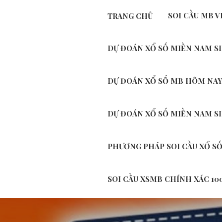
Skip
to
SOI CẦU MB V
TRANG CHỦ
content
DỰ ĐOÁN XỔ SỐ MIỀN NAM S
DỰ ĐOÁN XỔ SỐ MB HÔM NAY
DỰ ĐOÁN XỔ SỐ MIỀN NAM S
PHƯƠNG PHÁP SOI CẦU XỔ S
SOI CẦU XSMB CHÍNH XÁC 10