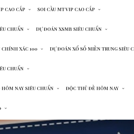
IP CAO CẤP
SOI CẦU MT VIP CAO CẤP
IÊU CHUẨN
DỰ ĐOÁN XSMB SIÊU CHUẨN
 CHÍNH XÁC 100
DỰ ĐOÁN XỔ SỐ MIỀN TRUNG SIÊU 
IÊU CHUẨN
Ố HÔM NAY SIÊU CHUẨN
ĐỘC THỦ ĐỀ HÔM NAY
0