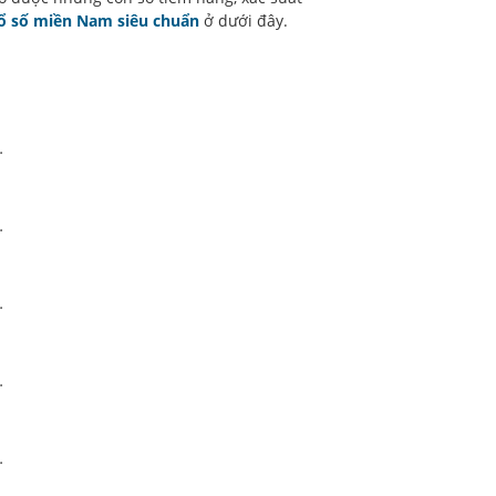
ổ số miền Nam siêu chuẩn
ở dưới đây.
…
…
…
…
…