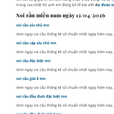
trúng cao nhất thì anh em đừng bỏ lỡ bài viết
d
ự đoán x
Soi cầu miền nam ngày 12/04/2026
soi cầu xỉu chủ mn
Xem ngay soi cầu thống kê số chuẩn nhất ngày hôm nay
soi cầu cặp xỉu chủ mn
Xem ngay soi cầu thống kê số chuẩn nhất ngày hôm nay
soi cầu đặc biệt mn
Xem ngay soi cầu thống kê số chuẩn nhất ngày hôm nay
soi cầu giải 8 mn
Xem ngay soi cầu thống kê số chuẩn nhất ngày hôm nay
soi cầu đầu đuôi đặc biệt mn
Xem ngay soi cầu thống kê số chuẩn nhất ngày hôm nay