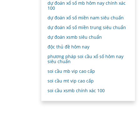
dự đoán xổ số mb hôm nay chính xác
100
dự đoán xổ số miền nam siêu chuẩn
dự đoán xổ số miền trung siêu chuẩn
dự đoán xsmb siêu chuẩn
độc thủ đề hôm nay
phương pháp soi cầu xổ số hôm nay
siêu chuẩn
soi cầu mb vip cao cấp
soi cầu mt vip cao cấp
soi cầu xsmb chính xác 100