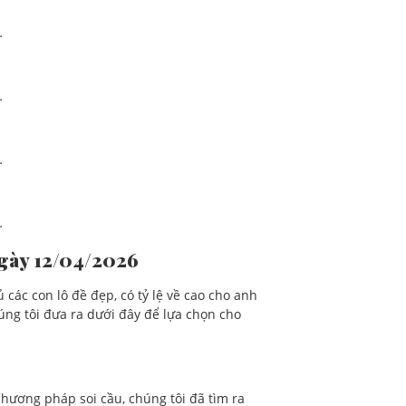
…
…
…
…
gày 12/04/2026
các con lô đề đẹp, có tỷ lệ về cao cho anh
ng tôi đưa ra dưới đây để lựa chọn cho
hương pháp soi cầu, chúng tôi đã tìm ra