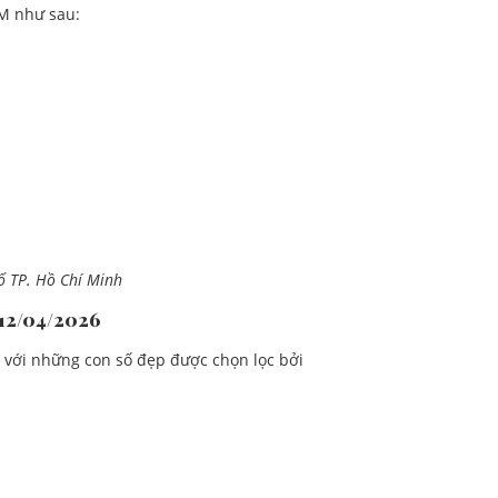
M như sau:
ố TP. Hồ Chí Minh
 12/04/2026
 với những con số đẹp được chọn lọc bởi