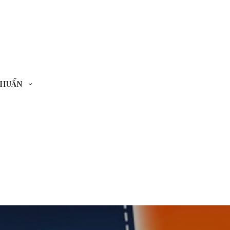
CHUẨN