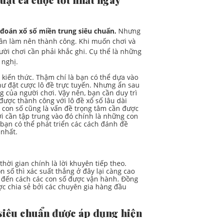
đoán xổ số miền trung siêu chuẩn.
Nhưng
hần làm nên thành công. Khi muốn chơi và
ười chơi cần phải khắc ghi. Cụ thể là những
 nghị.
 kiến thức. Thậm chí là bạn có thể dựa vào
ư đặt cược lô đề trực tuyến. Nhưng ẩn sau
 của người chơi. Vậy nên, bạn cần duy trì
ược thành công với lô đề xổ số lâu dài
c con số cũng là vấn đề trọng tâm cần được
ơi cần tập trung vào đó chính là những con
 bạn có thể phát triển các cách đánh đề
 nhất.
hời gian chính là lời khuyên tiếp theo.
n số thì xác suất thắng ở đây lại càng cao
 đến cách các con số được vận hành. Đồng
c chia sẻ bởi các chuyên gia hàng đầu
 siêu chuẩn được áp dụng hiện