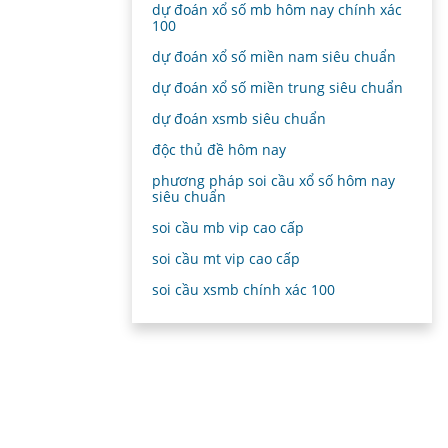
dự đoán xổ số mb hôm nay chính xác
100
dự đoán xổ số miền nam siêu chuẩn
dự đoán xổ số miền trung siêu chuẩn
dự đoán xsmb siêu chuẩn
độc thủ đề hôm nay
phương pháp soi cầu xổ số hôm nay
siêu chuẩn
soi cầu mb vip cao cấp
soi cầu mt vip cao cấp
soi cầu xsmb chính xác 100