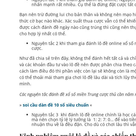
nhấn mạnh rất nhiều. Cụ thể là đừng đặt cược tất 
Bạn nên trừ đường lui cho bản thân và không nên mạo hi
thức cờ bạc nào khác. Xác suất thua cược vẫn có thể khi
được cách đánh đề ngày nào cũng trúng thì cũng nên thực
cho hợp lý nhất có thể.
Nguyên tắc 2 khi tham gia đánh lô đề online xổ số
cược.
Như đã chia sẻ trên đây, không thể đánh hết tất cả và ch
và các khoản đầu tư vào lô đề nên được phân chia theo c
cách làm điều đó thì phần việc còn lại sẽ không còn là m
có thể thoải mái tham gia chơi lô đề lâu dài và tích lũy
mình.
Các nguyên tắc đánh đề xổ số miền Trung cược thủ cần nắm 
»
soi cầu dàn đề 10 số siêu chuẩn
«
Nguyên tắc 3 khi đánh lô đề online chính là học c
mà nên chọn tỷ lệ lý tưởng là 1: 2: 7: 0… để vào tiề
nhuận thu về là đều đặn. Cho dù có chơi lâu thì vẫn
Kinh nghiệm nuôi lô đề và các chiến th