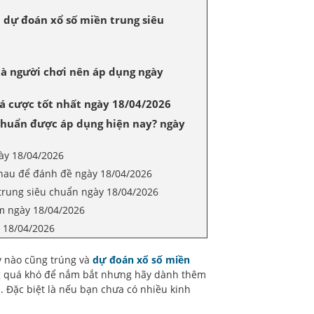
 dự đoán xổ số miền trung siêu
à người chơi nên áp dụng ngày
cá cược tốt nhất ngày 18/04/2026
 chuẩn được áp dụng hiện nay? ngày
gày 18/04/2026
hau để đánh đề ngày 18/04/2026
 trung siêu chuẩn ngày 18/04/2026
âm ngày 18/04/2026
y 18/04/2026
y nào cũng trúng và
dự đoán xổ số miền
g quá khó để nắm bắt nhưng hãy dành thêm
m. Đặc biệt là nếu bạn chưa có nhiều kinh