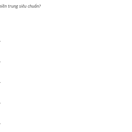
miền trung siêu chuẩn?
…
…
…
…
…