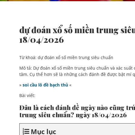
dự đoán xổ số miền trung siê
18/04/2026
Từ khoá: dự đoán xổ số miền trung siêu chuẩn
Mô tả: Dự đoán xổ số miền trung siêu chuẩn và xác suất
tâm. Cụ thể hơn sẽ là những cách đánh đề được bật mí q
»
soi cầu lô đề bạch thủ
«
Bài viết:
Đâu là cách đánh đề ngày nào cũng tr
trung siêu chuẩn? ngày 18/04/2026
Mục lục