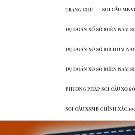
Skip
to
SOI CẦU MB V
TRANG CHỦ
content
DỰ ĐOÁN XỔ SỐ MIỀN NAM S
DỰ ĐOÁN XỔ SỐ MB HÔM NAY
DỰ ĐOÁN XỔ SỐ MIỀN NAM S
PHƯƠNG PHÁP SOI CẦU XỔ S
SOI CẦU XSMB CHÍNH XÁC 10