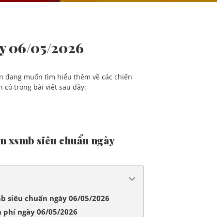
ày 06/05/2026
ạn đang muốn tìm hiểu thêm về các chiến
 có trong bài viết sau đây:
oán xsmb siêu chuẩn ngày
smb siêu chuẩn ngày 06/05/2026
 phí ngày 06/05/2026