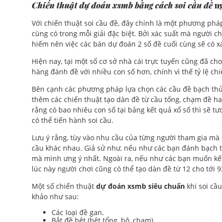
Chiến thuật dự đoán xsmb bằng cách soi cầu đề
n
Với chiến thuật soi cầu đề, đây chính là một phương phá
cùng có trong mỗi giải đặc biệt. Bởi xác suất mà người ch
hiếm nên việc các bán dự đoán 2 số đề cuối cùng sẽ có x
Hiện nay, tại một số cơ sở nhà cái trực tuyến cũng đã c
hàng đánh đề với nhiều con số hơn, chính vì thế tỷ lệ ch
Bên cạnh các phương pháp lựa chọn các cầu đề bạch thủ
thêm các chiến thuật tạo dàn đề từ cầu tổng, chạm đề h
rằng có bao nhiêu con số tại bảng kết quả xổ số thì sẽ tư
có thể tiến hành soi cầu.
Lưu ý rằng, tùy vào nhu cầu của từng người tham gia mà 
cầu khác nhau. Giả sử như, nếu như các bạn đánh bạch thủ
mà mình ưng ý nhất. Ngoài ra, nếu như các bạn muốn kết
lúc này người chơi cũng có thể tạo dàn đề từ 12 cho tới 9
Một số chiến thuật
dự đoán xsmb siêu chuẩn
khi soi cầ
khảo như sau:
Các loại đề gan.
Bắt đề bệt (bệt tổng, bộ, chạm).