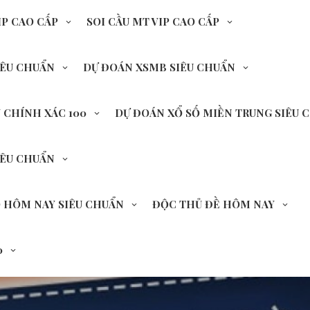
IP CAO CẤP
SOI CẦU MT VIP CAO CẤP
IÊU CHUẨN
DỰ ĐOÁN XSMB SIÊU CHUẨN
 CHÍNH XÁC 100
DỰ ĐOÁN XỔ SỐ MIỀN TRUNG SIÊU 
IÊU CHUẨN
Ố HÔM NAY SIÊU CHUẨN
ĐỘC THỦ ĐỀ HÔM NAY
0