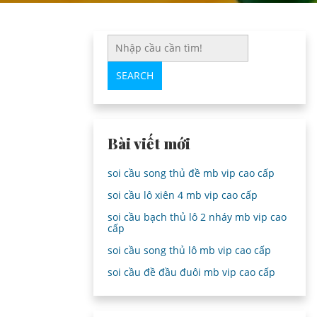
SEARCH
Bài viết mới
soi cầu song thủ đề mb vip cao cấp
soi cầu lô xiên 4 mb vip cao cấp
soi cầu bạch thủ lô 2 nháy mb vip cao
cấp
soi cầu song thủ lô mb vip cao cấp
soi cầu đề đầu đuôi mb vip cao cấp