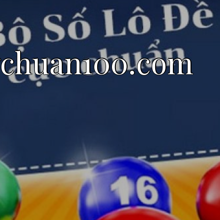
gchuan100.com