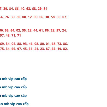
7, 39, 84, 66, 40, 63, 68, 29, 84
66, 76, 30, 30, 00, 12, 00, 06, 30, 58, 50, 07,
36, 55, 64, 02, 35, 28, 44, 61, 86, 28, 57, 24,
 97, 48, 71, 71
69, 54, 04, 88, 93, 46, 08, 80, 01, 68, 73, 86,
 75, 34, 66, 97, 45, 51, 24, 23, 87, 55, 19, 82,
n mb vip cao cấp
n mb vip cao cấp
n mb vip cao cấp
on mb vip cao cấp