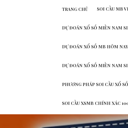
Skip
to
SOI CẦU MB V
TRANG CHỦ
content
DỰ ĐOÁN XỔ SỐ MIỀN NAM S
DỰ ĐOÁN XỔ SỐ MB HÔM NAY
DỰ ĐOÁN XỔ SỐ MIỀN NAM S
PHƯƠNG PHÁP SOI CẦU XỔ S
SOI CẦU XSMB CHÍNH XÁC 10