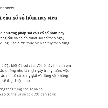
iêu chuẩn
 cầu xổ số hôm nay siêu
các
phương pháp soi cầu xổ số hôm nay
tổng cầu và chiến thuật soi số theo ngày.
 dụng. Các bước thực hiện sẽ tuỳ theo từng
ô đặc biệt để soi cầu. Với lô này thì anh em
 cầu dường như là mọi ngày trong tuần. Việc
các con số có trong giải và dùng số ở hàng
m sẽ thực hiện như sau:
ộng tổng từng con số và có:
số cụ thể và sẽ có được dàn số là: