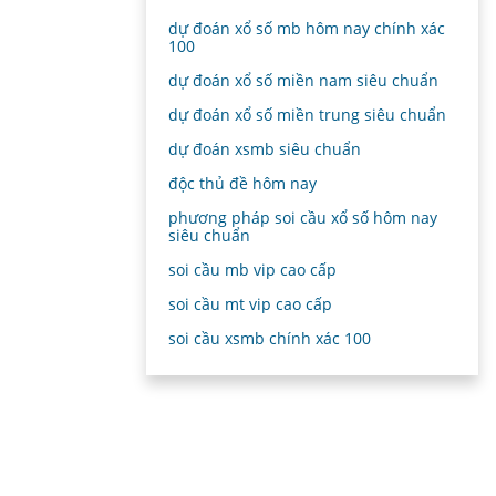
dự đoán xổ số mb hôm nay chính xác
100
dự đoán xổ số miền nam siêu chuẩn
dự đoán xổ số miền trung siêu chuẩn
dự đoán xsmb siêu chuẩn
độc thủ đề hôm nay
phương pháp soi cầu xổ số hôm nay
siêu chuẩn
soi cầu mb vip cao cấp
soi cầu mt vip cao cấp
soi cầu xsmb chính xác 100