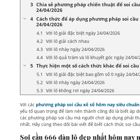
Chia sẻ phương pháp chiến thuật để soi cầ
24/04/2026
Cách thức để áp dụng phương pháp soi cầu 
24/04/2026
Với lô giải đặc biệt ngày 24/04/2026
Với lô giải cách nhau
Với lô nháy ngày 24/04/2026
Với lô quả trám và lô khuyết góc ngày 24/04/
Thực hiện một số cách thức khác để soi cầ
Với lô giải đặc biệt bao gồm số 0 ngày 24/04
Với lô nháy ngày 24/04/2026
Với lô không rơi ngày 24/04/2026
Với các
phương pháp soi cầu xổ số hôm nay siêu chuẩ
yếu tố quan trọng để làm nên thành công đó là biết áp 
các phương pháp soi cầu mà người chơi áp dụng phải thậ
nhất. Hãy cùng theo dõi bài viết để biết cách thức soi cầ
Soi cầu 666 dàn lô đẹp nhất hôm nay 