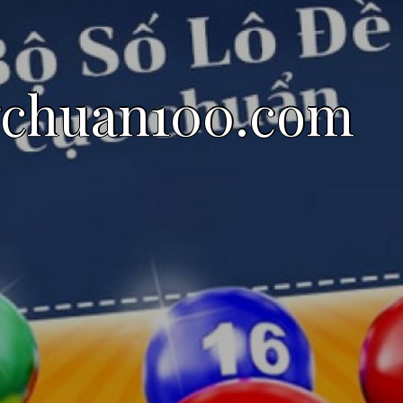
gchuan100.com