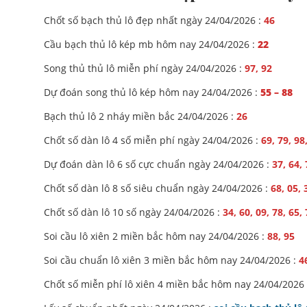
Chốt số bạch thủ lô đẹp nhất ngày 24/04/2026 :
46
Cầu bạch thủ lô kép mb hôm nay 24/04/2026 :
22
Song thủ thủ lô miễn phí ngày 24/04/2026 :
97, 92
Dự đoán song thủ lô kép hôm nay 24/04/2026 :
55 – 88
Bạch thủ lô 2 nháy miền bắc 24/04/2026 :
26
Chốt số dàn lô 4 số miễn phí ngày 24/04/2026 :
69, 79, 98
Dự đoán dàn lô 6 số cực chuẩn ngày 24/04/2026 :
37, 64, 
Chốt số dàn lô 8 số siêu chuẩn ngày 24/04/2026 :
68, 05, 
Chốt số dàn lô 10 số ngày 24/04/2026 :
34, 60, 09, 78, 65, 
Soi cầu lô xiên 2 miền bắc hôm nay 24/04/2026 :
88, 95
Soi cầu chuẩn lô xiên 3 miền bắc hôm nay 24/04/2026 :
4
Chốt số miễn phí lô xiên 4 miền bắc hôm nay 24/04/2026