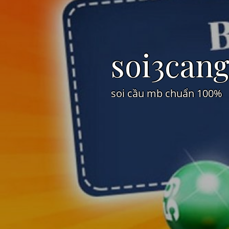
soi3can
soi cầu mb chuẩn 100%