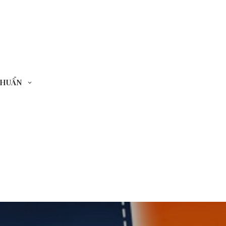
CHUẨN