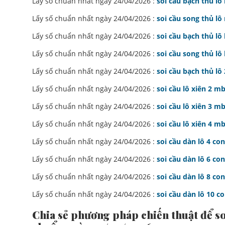
Lấy số chuẩn nhất ngày 24/04/2026 :
soi cầu bạch thủ lô
Lấy số chuẩn nhất ngày 24/04/2026 :
soi cầu song thủ lô
Lấy số chuẩn nhất ngày 24/04/2026 :
soi cầu bạch thủ lô
Lấy số chuẩn nhất ngày 24/04/2026 :
soi cầu song thủ lô
Lấy số chuẩn nhất ngày 24/04/2026 :
soi cầu bạch thủ lô
Lấy số chuẩn nhất ngày 24/04/2026 :
soi cầu lô xiên 2 m
Lấy số chuẩn nhất ngày 24/04/2026 :
soi cầu lô xiên 3 m
Lấy số chuẩn nhất ngày 24/04/2026 :
soi cầu lô xiên 4 m
Lấy số chuẩn nhất ngày 24/04/2026 :
soi cầu dàn lô 4 co
Lấy số chuẩn nhất ngày 24/04/2026 :
soi cầu dàn lô 6 co
Lấy số chuẩn nhất ngày 24/04/2026 :
soi cầu dàn lô 8 co
Lấy số chuẩn nhất ngày 24/04/2026 :
soi cầu dàn lô 10 c
Chia sẻ phương pháp chiến thuật để so