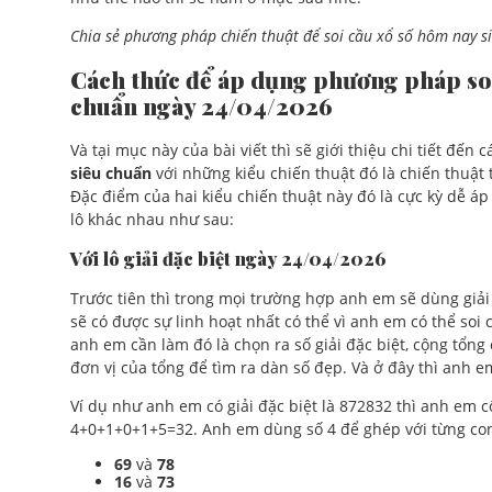
Chia sẻ phương pháp chiến thuật để soi cầu xổ số hôm nay s
Cách thức để áp dụng phương pháp soi
chuẩn ngày 24/04/2026
Và tại mục này của bài viết thì sẽ giới thiệu chi tiết đến 
siêu chuẩn
với những kiểu chiến thuật đó là chiến thuật 
Đặc điểm của hai kiểu chiến thuật này đó là cực kỳ dễ áp
lô khác nhau như sau:
Với lô giải đặc biệt ngày 24/04/2026
Trước tiên thì trong mọi trường hợp anh em sẽ dùng giải l
sẽ có được sự linh hoạt nhất có thể vì anh em có thể soi
anh em cần làm đó là chọn ra số giải đặc biệt, cộng tổng 
đơn vị của tổng để tìm ra dàn số đẹp. Và ở đây thì anh e
Ví dụ như anh em có giải đặc biệt là 872832 thì anh em c
4+0+1+0+1+5=32. Anh em dùng số 4 để ghép với từng con 
69
và
78
16
và
73