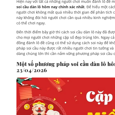
Hiện nay với tất cả những người chơi muốn đánh lô đề m
soi cầu dàn lô hôm nay chính xác nhất
. Để hiểu một các
người chơi không mất quá nhiều thời gian để phân tích 
này không đòi hỏi người chơi cần quá nhiều kinh nghiệm
có thể chơi ngay.
Đến thời điểm bây giờ thì cách soi cầu dàn lô này đã đư
cho mọi người chơi những cặp số đẹp trúng lớn. Ngay c
đồng đánh lô đề cũng có thể sử dụng cách soi này để kh
pháp soi cầu này được rất nhiều người chơi tin tưởng v
dàng chúng lớn thì cần nắm vững phương pháp soi cầu d
Một số phương pháp soi cầu dàn lô hô
23/04/2026