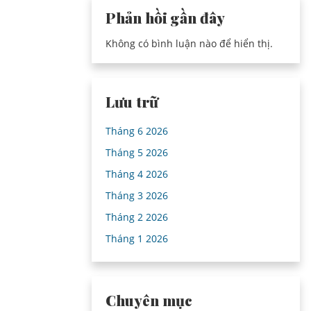
Phản hồi gần đây
Không có bình luận nào để hiển thị.
Lưu trữ
Tháng 6 2026
Tháng 5 2026
Tháng 4 2026
Tháng 3 2026
Tháng 2 2026
Tháng 1 2026
Chuyên mục