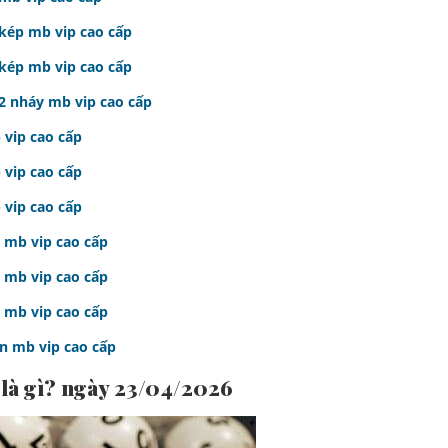
 kép mb vip cao cấp
 kép mb vip cao cấp
 2 nháy mb vip cao cấp
b vip cao cấp
b vip cao cấp
b vip cao cấp
n mb vip cao cấp
n mb vip cao cấp
n mb vip cao cấp
on mb vip cao cấp
 là gì? ngày 23/04/2026