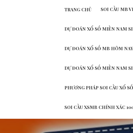
Skip
to
SOI CẦU MB V
TRANG CHỦ
content
DỰ ĐOÁN XỔ SỐ MIỀN NAM S
DỰ ĐOÁN XỔ SỐ MB HÔM NAY
DỰ ĐOÁN XỔ SỐ MIỀN NAM S
PHƯƠNG PHÁP SOI CẦU XỔ S
SOI CẦU XSMB CHÍNH XÁC 10