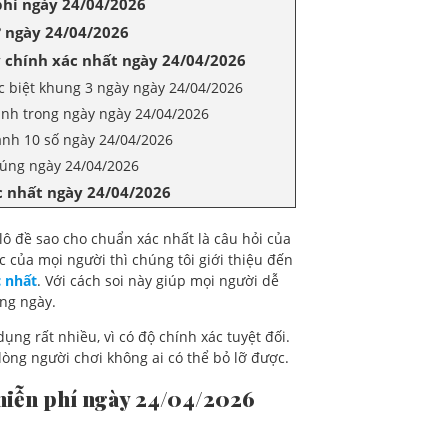
phí ngày 24/04/2026
? ngày 24/04/2026
 chính xác nhất ngày 24/04/2026
c biệt khung 3 ngày ngày 24/04/2026
ánh trong ngày ngày 24/04/2026
ánh 10 số ngày 24/04/2026
húng ngày 24/04/2026
ác nhất ngày 24/04/2026
 đề sao cho chuẩn xác nhất là câu hỏi của
 của mọi người thì chúng tôi giới thiệu đến
c nhất
. Với cách soi này giúp mọi người dễ
ong ngày.
ng rất nhiều, vì có độ chính xác tuyệt đối.
lòng người chơi không ai có thể bỏ lỡ được.
miễn phí ngày 24/04/2026