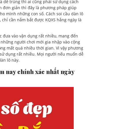
à dễ trúng thì ai cũng phải sử dụng cách
h đơn giản thì đây là phương pháp giúp
cho mình những con số. Cách soi cầu dàn lô
, chỉ cần nắm bắt được KQXS hằng ngày là
ợc đưa vào vận dụng rất nhiều, mang đến
ả những người chơi mới gia nhập vào cộng
ông mất quá nhiều thời gian. Vì vậy phương
à sử dụng rất nhiều. Mọi người nếu muốn dễ
àn lô này.
m nay chính xác nhất ngày