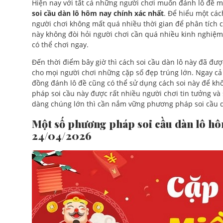
Hiện nay với tất cả những người chơi muốn đánh lô đề m
soi cầu dàn lô hôm nay chính xác nhất
. Để hiểu một các
người chơi không mất quá nhiều thời gian để phân tích 
này không đòi hỏi người chơi cần quá nhiều kinh nghiệm
có thể chơi ngay.
Đến thời điểm bây giờ thì cách soi cầu dàn lô này đã đư
cho mọi người chơi những cặp số đẹp trúng lớn. Ngay c
đồng đánh lô đề cũng có thể sử dụng cách soi này để kh
pháp soi cầu này được rất nhiều người chơi tin tưởng v
dàng chúng lớn thì cần nắm vững phương pháp soi cầu d
Một số phương pháp soi cầu dàn lô hô
24/04/2026