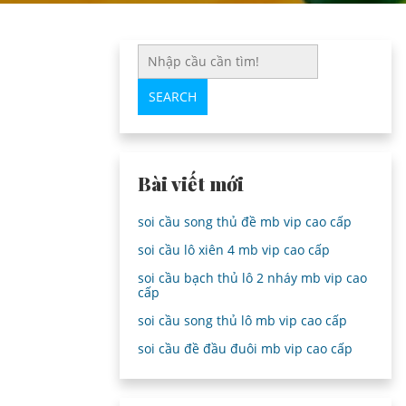
SEARCH
Bài viết mới
soi cầu song thủ đề mb vip cao cấp
soi cầu lô xiên 4 mb vip cao cấp
soi cầu bạch thủ lô 2 nháy mb vip cao
cấp
soi cầu song thủ lô mb vip cao cấp
soi cầu đề đầu đuôi mb vip cao cấp