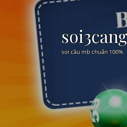
soi3can
soi cầu mb chuẩn 100%