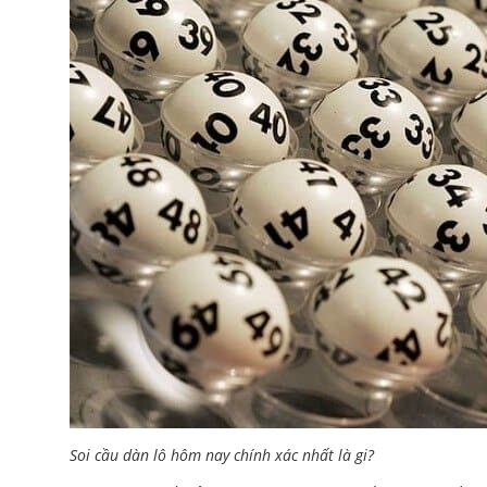
Soi cầu dàn lô hôm nay chính xác nhất là gi?