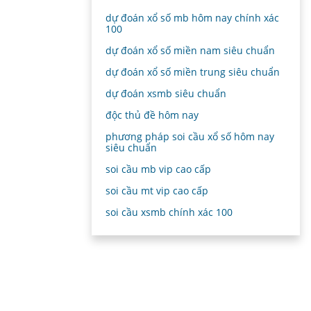
dự đoán xổ số mb hôm nay chính xác
100
dự đoán xổ số miền nam siêu chuẩn
dự đoán xổ số miền trung siêu chuẩn
dự đoán xsmb siêu chuẩn
độc thủ đề hôm nay
phương pháp soi cầu xổ số hôm nay
siêu chuẩn
soi cầu mb vip cao cấp
soi cầu mt vip cao cấp
soi cầu xsmb chính xác 100