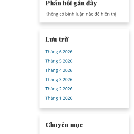
Phản hồi gần đây
Không có bình luận nào để hiển thị.
Lưu trữ
Tháng 6 2026
Tháng 5 2026
Tháng 4 2026
Tháng 3 2026
Tháng 2 2026
Tháng 1 2026
Chuyên mục