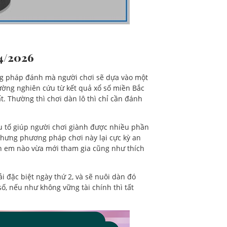
04/2026
ơng pháp đánh mà người chơi sẽ dựa vào một
hường nghiên cứu từ kết quả xổ số miền Bắc
. Thường thì chơi dàn lô thì chỉ cần đánh
ếu tố giúp người chơi giành được nhiều phần
nhưng phương pháp chơi này lại cực kỳ an
h em nào vừa mới tham gia cũng như thích
i đặc biệt ngày thứ 2, và sẽ nuôi dàn đó
ố, nếu như không vững tài chính thì tất