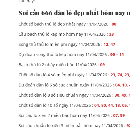
sau đây!
Soi cầu 666 dàn lô đẹp nhất hôm nay 
Chốt số bạch thủ lô đẹp nhất ngày 11/04/2026 :
08
Cầu bạch thủ lô kép mb hôm nay 11/04/2026 :
33
Song thủ thủ lô miễn phí ngày 11/04/2026 :
12, 47
Dự đoán song thủ lô kép hôm nay 11/04/2026 :
99 – 11
Bạch thủ lô 2 nháy miền bắc 11/04/2026 :
09
Chốt số dàn lô 4 số miễn phí ngày 11/04/2026 :
23, 74, 23
Dự đoán dàn lô 6 số cực chuẩn ngày 11/04/2026 :
04, 10, 
Chốt số dàn lô 8 số siêu chuẩn ngày 11/04/2026 :
30, 49, 
Chốt số dàn lô 10 số ngày 11/04/2026 :
04, 80, 44, 18, 05, 
Soi cầu lô xiên 2 miền bắc hôm nay 11/04/2026 :
07, 99
Soi cầu chuẩn lô xiên 3 miền bắc hôm nay 11/04/2026 :
9