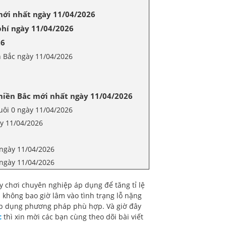
mới nhất ngày 11/04/2026
phí ngày 11/04/2026
26
n Bắc ngày 11/04/2026
miền Bắc mới nhất ngày 11/04/2026
uôi 0 ngày 11/04/2026
ày 11/04/2026
 ngày 11/04/2026
 ngày 11/04/2026
y chơi chuyên nghiệp áp dụng để tăng tỉ lệ
 không bao giờ lâm vào tình trạng lỗ nặng
áp dụng phương pháp phù hợp. Và giờ đây
c
thì xin mời các bạn cùng theo dõi bài viết