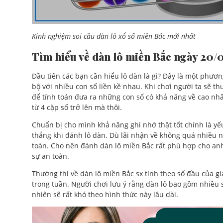
Kinh nghiệm soi cầu dàn lô xổ số miền Bắc mới nhất
Tìm hiểu về dàn lô miền Bắc ngày 20
Đầu tiên các bạn cần hiểu lô dàn là gì? Đây là một phư
bộ với nhiều con số liền kề nhau. Khi chơi người ta sẽ t
để tính toán đưa ra những con số có khả năng về cao nhất
từ 4 cặp số trở lên mà thôi.
Chuẩn bị cho mình khả năng ghi nhớ thật tốt chính là y
thắng khi đánh lô dàn. Dù lãi nhận về không quá nhiều 
toàn. Cho nên đánh dàn lô miền Bắc rất phù hợp cho an
sự an toàn.
Thường thì về dàn lô miền Bắc sx tính theo số đầu của giả
trong tuần. Người chơi lưu ý rằng dàn lô bao gồm nhiều s
nhiên sẽ rất khó theo hình thức này lâu dài.