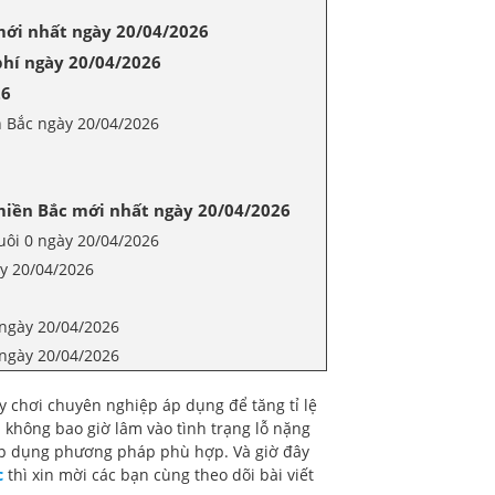
mới nhất ngày 20/04/2026
phí ngày 20/04/2026
26
n Bắc ngày 20/04/2026
miền Bắc mới nhất ngày 20/04/2026
uôi 0 ngày 20/04/2026
ày 20/04/2026
 ngày 20/04/2026
 ngày 20/04/2026
y chơi chuyên nghiệp áp dụng để tăng tỉ lệ
 không bao giờ lâm vào tình trạng lỗ nặng
áp dụng phương pháp phù hợp. Và giờ đây
c
thì xin mời các bạn cùng theo dõi bài viết