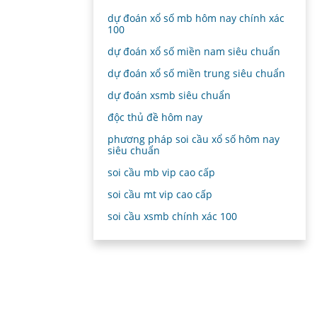
dự đoán xổ số mb hôm nay chính xác
100
dự đoán xổ số miền nam siêu chuẩn
dự đoán xổ số miền trung siêu chuẩn
dự đoán xsmb siêu chuẩn
độc thủ đề hôm nay
phương pháp soi cầu xổ số hôm nay
siêu chuẩn
soi cầu mb vip cao cấp
soi cầu mt vip cao cấp
soi cầu xsmb chính xác 100