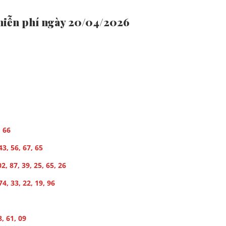
 miễn phí ngày 20/04/2026
, 66
43, 56, 67, 65
02, 87, 39, 25, 65, 26
74, 33, 22, 19, 96
8, 61, 09