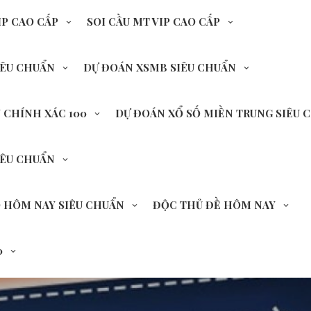
IP CAO CẤP
SOI CẦU MT VIP CAO CẤP
IÊU CHUẨN
DỰ ĐOÁN XSMB SIÊU CHUẨN
 CHÍNH XÁC 100
DỰ ĐOÁN XỔ SỐ MIỀN TRUNG SIÊU 
IÊU CHUẨN
Ố HÔM NAY SIÊU CHUẨN
ĐỘC THỦ ĐỀ HÔM NAY
0