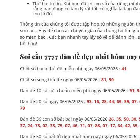
Thứ ba: tự tin. Khi bạn đã có con số của riêng mình
rằng bạn đang có tâm lý rất tốt, có nghĩa là bạn đa
con lô đó
Thông tin của chúng tôi được tập hợp từ những nguồn tin 
soi cau . Hãy để cho các chuyên gia của chúng tôi tìm giúp
so mien bac . Các bạn nhanh tay lấy số về để đánh lớn , 
hối hận!
Soi cầu 7777 dàn đề đẹp nhất hôm nay
Chốt số bạch thủ đề miễn phí ngày 06/05/2026 :
41
Chốt số song thủ đề ngày 06/05/2026 :
81, 90
Dàn đề 10 số cực chuẩn miễn phí ngày 06/05/2026 :
91, 9
Dàn đề 20 số ngày 06/05/2026 :
93, 16, 28, 44, 65, 39, 07, 
79
Dàn đề 36 con số bất bại ngày 06/05/2026
26, 35, 50, 30, 
37, 24, 73, 02, 33, 75, 07, 46, 71, 07, 88, 07, 17, 64, 42, 55,
Dàn đề 50 số bất tử đẹp nhất hôm nay ngày 06/05/2026 :