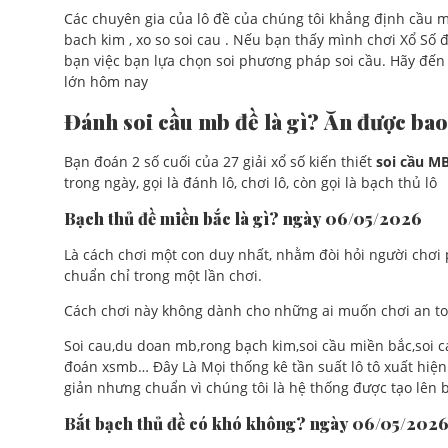
Các chuyên gia của lô đề của chúng tôi khẳng định cầu 
bach kim , xo so soi cau . Nếu bạn thấy mình chơi Xổ Số
bạn việc bạn lựa chọn soi phương pháp soi cầu. Hãy đến
lớn hôm nay
Đánh soi cầu mb đề là gì? Ăn được ba
Bạn đoán 2 số cuối của 27 giải xổ số kiến thiết
soi cầu M
trong ngày, gọi là đánh lô, chơi lô, còn gọi là bạch thủ lô
Bạch thủ đề miền bắc là gì? ngày 06/05/2026
Là cách chơi một con duy nhất, nhằm đòi hỏi người chơi 
chuẩn chỉ trong một lần chơi.
Cách chơi này không dành cho những ai muốn chơi an to
Soi cau,du doan mb,rong bạch kim,soi cầu miền bắc,soi c
đoán xsmb… Đây Là Mọi thống kê tần suất lô tô xuất hiệ
giản nhưng chuẩn vì chúng tôi là hệ thống được tạo lên 
Bắt bạch thủ đề có khó không? ngày 06/05/202