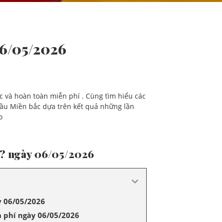
06/05/2026
c và hoàn toàn miễn phí . Cùng tìm hiểu các
cầu Miền bắc dựa trên kết quả những lần
o
y? ngày 06/05/2026
y 06/05/2026
 phí ngày 06/05/2026