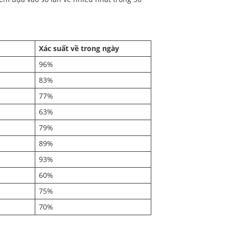
Xác suất về trong ngày
96%
83%
77%
63%
79%
89%
93%
60%
75%
70%