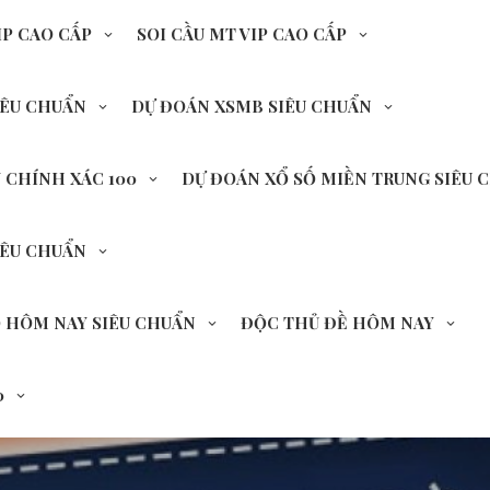
IP CAO CẤP
SOI CẦU MT VIP CAO CẤP
IÊU CHUẨN
DỰ ĐOÁN XSMB SIÊU CHUẨN
 CHÍNH XÁC 100
DỰ ĐOÁN XỔ SỐ MIỀN TRUNG SIÊU 
IÊU CHUẨN
Ố HÔM NAY SIÊU CHUẨN
ĐỘC THỦ ĐỀ HÔM NAY
0