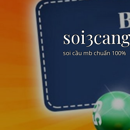
soi3can
soi cầu mb chuẩn 100%