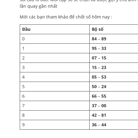
lần quay gần nhất
Mời các bạn tham khảo để chốt số hôm nay :
Đầu
Bộ số
0
84
–
89
1
95
–
33
2
07
–
15
3
15
–
23
4
05
–
53
5
50
–
24
6
66
–
55
7
37
–
00
8
42
–
81
9
36
–
44