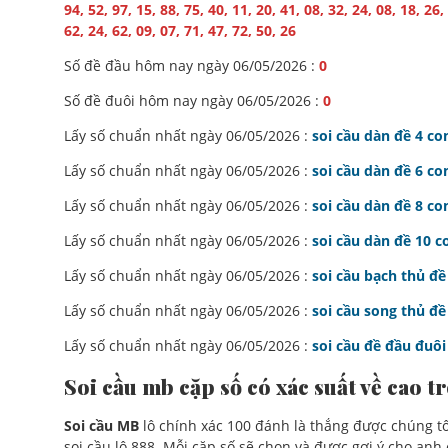
94, 52, 97, 15, 88, 75, 40, 11, 20, 41, 08, 32, 24, 08, 18, 26,
62, 24, 62, 09, 07, 71, 47, 72, 50, 26
Số đề đầu hôm nay ngày 06/05/2026 :
0
Số đề đuôi hôm nay ngày 06/05/2026 :
0
Lấy số chuẩn nhất ngày 06/05/2026 :
soi cầu dàn đề 4 co
Lấy số chuẩn nhất ngày 06/05/2026 :
soi cầu dàn đề 6 co
Lấy số chuẩn nhất ngày 06/05/2026 :
soi cầu dàn đề 8 co
Lấy số chuẩn nhất ngày 06/05/2026 :
soi cầu dàn đề 10 c
Lấy số chuẩn nhất ngày 06/05/2026 :
soi cầu bạch thủ đề
Lấy số chuẩn nhất ngày 06/05/2026 :
soi cầu song thủ đề
Lấy số chuẩn nhất ngày 06/05/2026 :
soi cầu đề đầu đuôi
Soi cầu mb cặp số có xác suất về cao 
Soi cầu MB
lô chính xác 100 đánh là thắng được chúng tô
soi cầu lô 888. Mỗi cặp số sẽ chọn và được gợi ý cho anh