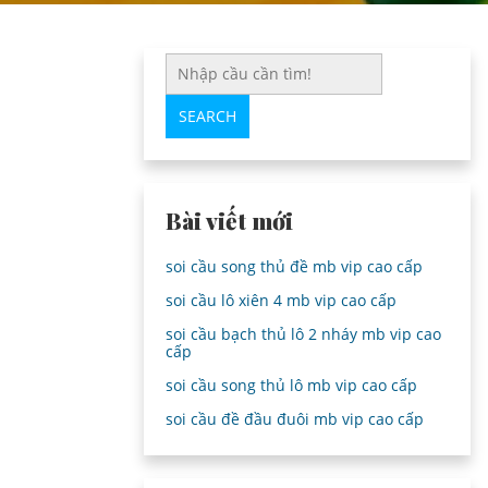
SEARCH
Bài viết mới
soi cầu song thủ đề mb vip cao cấp
soi cầu lô xiên 4 mb vip cao cấp
soi cầu bạch thủ lô 2 nháy mb vip cao
cấp
soi cầu song thủ lô mb vip cao cấp
soi cầu đề đầu đuôi mb vip cao cấp