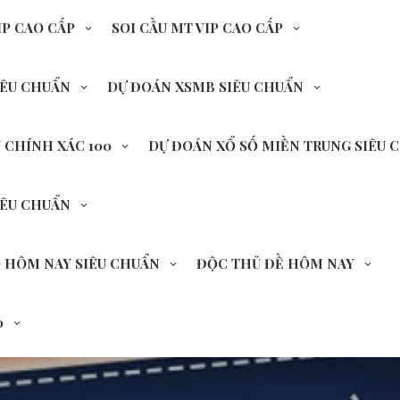
IP CAO CẤP
SOI CẦU MT VIP CAO CẤP
IÊU CHUẨN
DỰ ĐOÁN XSMB SIÊU CHUẨN
 CHÍNH XÁC 100
DỰ ĐOÁN XỔ SỐ MIỀN TRUNG SIÊU 
IÊU CHUẨN
Ố HÔM NAY SIÊU CHUẨN
ĐỘC THỦ ĐỀ HÔM NAY
0