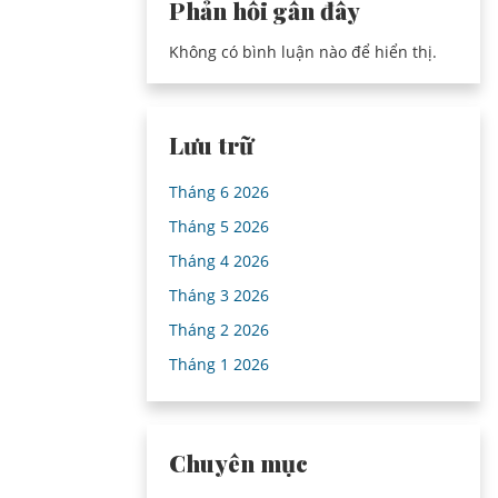
Phản hồi gần đây
Không có bình luận nào để hiển thị.
Lưu trữ
Tháng 6 2026
Tháng 5 2026
Tháng 4 2026
Tháng 3 2026
Tháng 2 2026
Tháng 1 2026
Chuyên mục