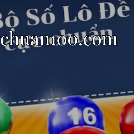
gchuan100.com