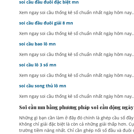
soi cầu đầu đuôi đặc biệt mn
Xem ngay soi cầu thống kê số chuẩn nhất ngày hôm nay
soi cầu đầu đuôi giải 8 mn
Xem ngay soi cầu thống kê số chuẩn nhất ngày hôm nay
soi cầu bao lô mn
Xem ngay soi cầu thống kê số chuẩn nhất ngày hôm nay
soi cầu lô 3 số mn
Xem ngay soi cầu thống kê số chuẩn nhất ngày hôm nay
soi cầu song thủ lô mn
Xem ngay soi cầu thống kê số chuẩn nhất ngày hôm nay
Soi cầu mn bằng phương pháp soi cầu động ngà
Những gì bạn cần làm ở đây đó chính là ghép cầu số đầy 
Không chỉ giải đặc biệt là còn cả những giải thấp hơn. C
trường tiềm năng nhất. Chỉ cần ghép nối số đầu và đuôi 