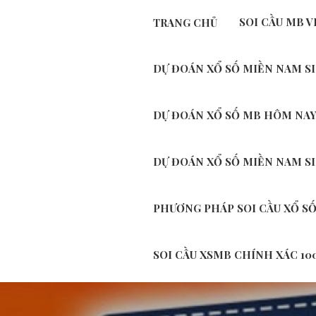
Skip
to
SOI CẦU MB V
TRANG CHỦ
content
DỰ ĐOÁN XỔ SỐ MIỀN NAM S
DỰ ĐOÁN XỔ SỐ MB HÔM NAY
DỰ ĐOÁN XỔ SỐ MIỀN NAM S
PHƯƠNG PHÁP SOI CẦU XỔ S
SOI CẦU XSMB CHÍNH XÁC 10