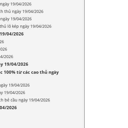
ngày 19/04/2026
ch thủ ngày 19/04/2026
 ngày 19/04/2026
thủ lô kép ngày 19/04/2026
 19/04/2026
26
2026
04/2026
ày 19/04/2026
ác 100% từ các cao thủ ngày
 ngày 19/04/2026
ày 19/04/2026
ách bẻ cầu ngày 19/04/2026
/04/2026