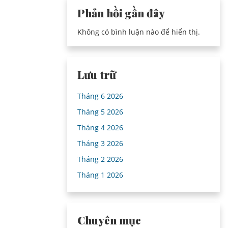
Phản hồi gần đây
Không có bình luận nào để hiển thị.
Lưu trữ
Tháng 6 2026
Tháng 5 2026
Tháng 4 2026
Tháng 3 2026
Tháng 2 2026
Tháng 1 2026
Chuyên mục