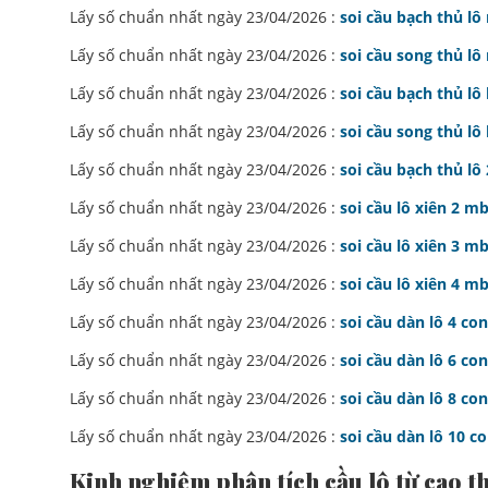
Lấy số chuẩn nhất ngày 23/04/2026 :
soi cầu bạch thủ lô
Lấy số chuẩn nhất ngày 23/04/2026 :
soi cầu song thủ lô
Lấy số chuẩn nhất ngày 23/04/2026 :
soi cầu bạch thủ lô
Lấy số chuẩn nhất ngày 23/04/2026 :
soi cầu song thủ lô
Lấy số chuẩn nhất ngày 23/04/2026 :
soi cầu bạch thủ lô
Lấy số chuẩn nhất ngày 23/04/2026 :
soi cầu lô xiên 2 m
Lấy số chuẩn nhất ngày 23/04/2026 :
soi cầu lô xiên 3 m
Lấy số chuẩn nhất ngày 23/04/2026 :
soi cầu lô xiên 4 m
Lấy số chuẩn nhất ngày 23/04/2026 :
soi cầu dàn lô 4 co
Lấy số chuẩn nhất ngày 23/04/2026 :
soi cầu dàn lô 6 co
Lấy số chuẩn nhất ngày 23/04/2026 :
soi cầu dàn lô 8 co
Lấy số chuẩn nhất ngày 23/04/2026 :
soi cầu dàn lô 10 c
Kinh nghiệm phân tích cầu lô từ cao t