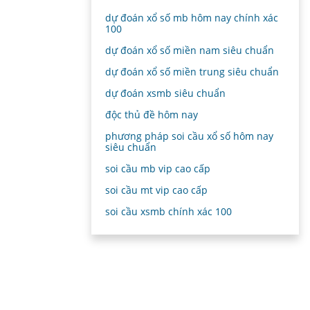
dự đoán xổ số mb hôm nay chính xác
100
dự đoán xổ số miền nam siêu chuẩn
dự đoán xổ số miền trung siêu chuẩn
dự đoán xsmb siêu chuẩn
độc thủ đề hôm nay
phương pháp soi cầu xổ số hôm nay
siêu chuẩn
soi cầu mb vip cao cấp
soi cầu mt vip cao cấp
soi cầu xsmb chính xác 100