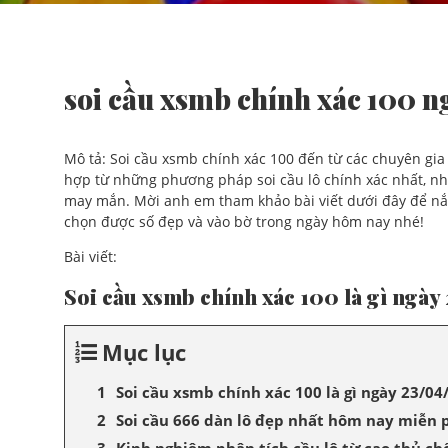
soi cầu xsmb chính xác 100 
Mô tả: Soi cầu xsmb chính xác 100 đến từ các chuyên gia 
hợp từ những phương pháp soi cầu lô chính xác nhất, 
may mắn. Mời anh em tham khảo bài viết dưới đây để n
chọn được số đẹp và vào bờ trong ngày hôm nay nhé!
Bài viết:
Soi cầu xsmb chính xác 100 là gì ngà
Mục lục
Soi cầu xsmb chính xác 100 là gì ngày 23/04
Soi cầu 666 dàn lô đẹp nhất hôm nay miễn 