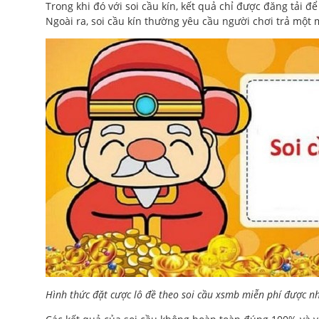
Trong khi đó với soi cầu kín, kết quả chỉ được đăng tải đ
Ngoài ra, soi cầu kín thường yêu cầu người chơi trả một 
Hình thức đặt cược lô đề theo soi cầu xsmb miễn phí được n