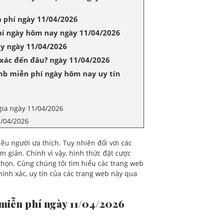
 phí ngày 11/04/2026
hí ngày hôm nay ngày 11/04/2026
ay ngày 11/04/2026
xác đến đâu? ngày 11/04/2026
mb miễn phí ngày hôm nay uy tín
gia ngày 11/04/2026
1/04/2026
ều người ưa thích. Tuy nhiên đối với các
n giản. Chính vì vậy, hình thức đặt cược
 chọn. Cùng chúng tôi tìm hiểu các trang web
hính xác, uy tín của các trang web này qua
 miễn phí ngày 11/04/2026