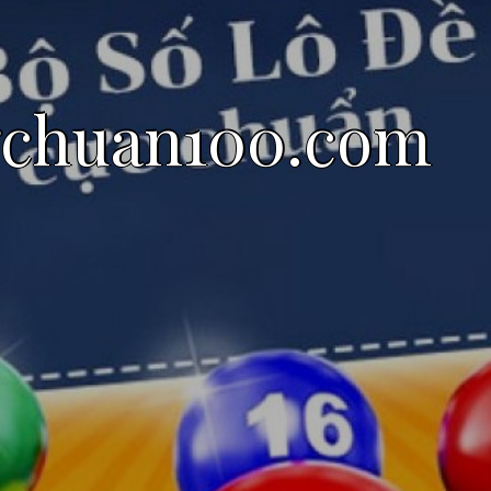
gchuan100.com