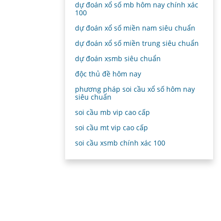
dự đoán xổ số mb hôm nay chính xác
100
dự đoán xổ số miền nam siêu chuẩn
dự đoán xổ số miền trung siêu chuẩn
dự đoán xsmb siêu chuẩn
độc thủ đề hôm nay
phương pháp soi cầu xổ số hôm nay
siêu chuẩn
soi cầu mb vip cao cấp
soi cầu mt vip cao cấp
soi cầu xsmb chính xác 100