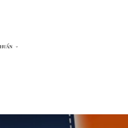
CHUẨN