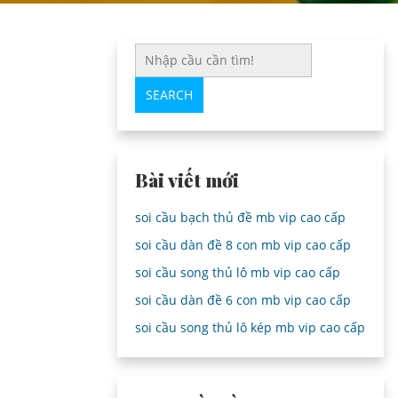
SEARCH
Bài viết mới
soi cầu bạch thủ đề mb vip cao cấp
soi cầu dàn đề 8 con mb vip cao cấp
soi cầu song thủ lô mb vip cao cấp
soi cầu dàn đề 6 con mb vip cao cấp
soi cầu song thủ lô kép mb vip cao cấp