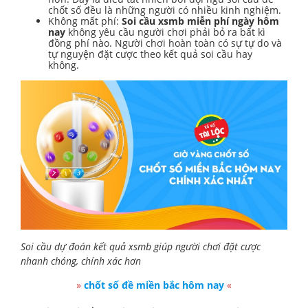
chốt số đều là những người có nhiều kinh nghiệm.
Không mất phí:
Soi cầu xsmb miễn phí ngày hôm
nay
không yêu cầu người chơi phải bỏ ra bất kì
đồng phí nào. Người chơi hoàn toàn có sự tự do và
tự nguyện đặt cược theo kết quả soi cầu hay
không.
Soi cầu dự đoán kết quả xsmb giúp người chơi đặt cược
nhanh chóng, chính xác hơn
»
chốt số đề miền bắc hôm nay
«