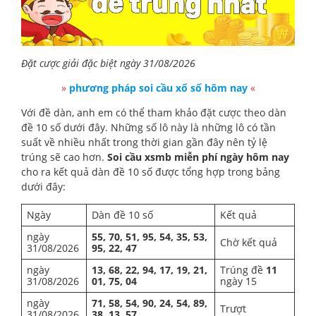
Đặt cược giải đặc biệt ngày 31/08/2026
»
phương pháp soi cầu xổ số hôm nay
«
Với đề dàn, anh em có thể tham khảo đặt cược theo dàn
đề 10 số dưới đây. Những số lô này là những lô có tần
suất về nhiều nhất trong thời gian gần đây nên tỷ lệ
trúng sẽ cao hơn.
Soi cầu xsmb miễn phí ngày hôm nay
cho ra kết quả dàn đề 10 số được tổng hợp trong bảng
dưới đây:
Ngày
Dàn đề 10 số
Kết quả
ngày
55, 70, 51, 95, 54, 35, 53,
Chờ kết quả
31/08/2026
95, 22, 47
ngày
13, 68, 22, 94, 17, 19, 21,
Trúng đề
11
31/08/2026
01, 75, 04
ngày 15
ngày
71, 58, 54, 90, 24, 54, 89,
Trượt
31/08/2026
38, 13, 57