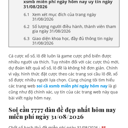
xsmb miễn phí ngày hôm nay uy tín ngày
31/08/2026
Xem xét mục đích của trang ngày
31/08/2026
Số lượng người điều hành, thành viên tham
gia ngày 31/08/2026
Giao diện khoa học, đầy đủ thông tin ngày
31/08/2026
Cá cược xổ số, lô đề luôn là game cược phổ biến được
nhiều người ưa thích. Tuy nhiên đối với các cược thủ mới,
dự đoán kết quả xổ số, lô đề là không hề đơn giản. Chính
vì vậy, hình thức đặt cược theo các trang soi cầu lô đề, xổ
số được nhiều người lựa chọn. Cùng chúng tôi tìm hiểu
các trang web
soi cầ xsmb miễn phí ngày hôm nay
là gì
cũng như độ chính xác, uy tín của các trang web này qua
bài viết ngày hôm nay.
Soi cầu 7777 dàn đề đẹp nhất hôm nay
miễn phí ngày 31/08/2026
Chốt số bạch thủ đề miễn phí ngày 31/08/2026 :
85