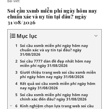
Bài viết:
Soi cầu xsmb miễn phí ngày hôm nay
chuẩn xác và uy tín tại đâu? ngày
31/08/2026
Mục lục
Soi cầu xsmb miễn phí ngày hôm nay
chuẩn xác và uy tín tại đâu? ngày
31/08/2026
Soi cầu 7777 dàn đề đẹp nhất hôm nay
miễn phí ngày 31/08/2026
Giưới thiệu trang web soi cầu xsmb miễn
phí ngày hôm nay ngày 31/08/2026
Kết quả soi cầu xsmb miễn phí ngày hôm
nay ngày 31/08/2026
Soi cầu xsmb miễn phí ngày hôm nay
chính xác đến đâu? ngày 31/08/2026
Kinh nghiệm chọn lựa trang web soi cầu