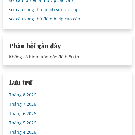
soi cầu lô xiên 4 mb vip cao cấp
soi cầu song thủ lô mb vip cao cấp
soi cầu song thủ đề mb vip cao cấp
Phản hồi gần đây
Không có bình luận nào để hiển thị.
Lưu trữ
Tháng 8 2026
Tháng 7 2026
Tháng 6 2026
Tháng 5 2026
Tháng 4 2026