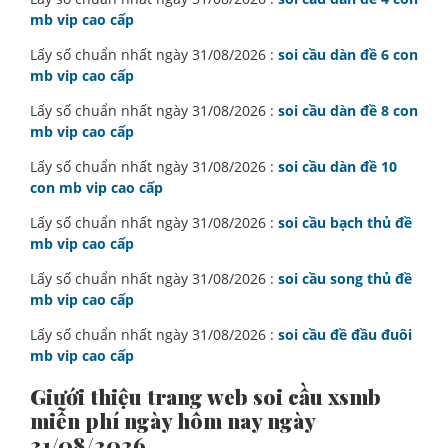
mb vip cao cấp
Lấy số chuẩn nhất ngày 31/08/2026 :
soi cầu dàn đề 6 con
mb vip cao cấp
Lấy số chuẩn nhất ngày 31/08/2026 :
soi cầu dàn đề 8 con
mb vip cao cấp
Lấy số chuẩn nhất ngày 31/08/2026 :
soi cầu dàn đề 10
con mb vip cao cấp
Lấy số chuẩn nhất ngày 31/08/2026 :
soi cầu bạch thủ đề
mb vip cao cấp
Lấy số chuẩn nhất ngày 31/08/2026 :
soi cầu song thủ đề
mb vip cao cấp
Lấy số chuẩn nhất ngày 31/08/2026 :
soi cầu đề đầu đuôi
mb vip cao cấp
Giưới thiệu trang web soi cầu xsmb
miễn phí ngày hôm nay ngày
31/08/2026