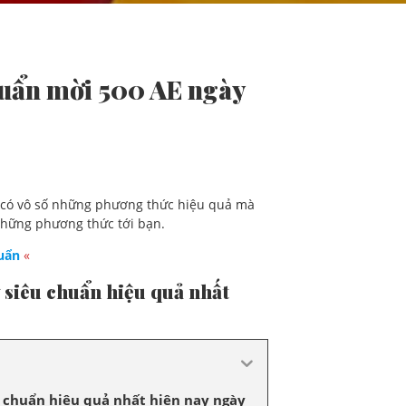
huẩn mời 500 AE ngày
à có vô số những phương thức hiệu quả mà
ẻ những phương thức tới bạn.
huẩn
«
siêu chuẩn hiệu quả nhất
 chuẩn hiệu quả nhất hiện nay ngày