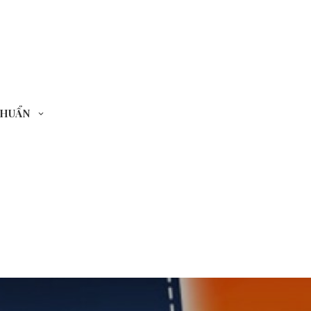
CHUẨN