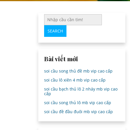
SEARCH
Bài viết mới
soi cầu song thủ đề mb vip cao cấp
soi cầu lô xiên 4 mb vip cao cấp
soi cầu bạch thủ lô 2 nháy mb vip cao
cấp
soi cầu song thủ lô mb vip cao cấp
soi cầu đề đầu đuôi mb vip cao cấp