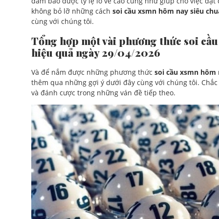
đảm bảo dược tỷ lệ lô về cao cũng như giúp cho việc đặt
không bỏ lỡ những cách
soi cầu xsmn hôm nay siêu ch
cùng với chúng tôi.
Tổng hợp một vài phương thức soi cầ
hiệu quả ngày 29/04/2026
Và để nắm được những phương thức
soi cầu xsmn hôm 
thêm qua những gợi ý dưới đây cùng với chúng tôi. Chắc
và đánh cược trong những ván đề tiếp theo.