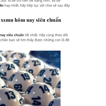
 cược lô đề trở nên dễ dàng hơn. Và để
uẩn
hay nhất, hãy tiếp tục với chia sẻ sau đây
u xsmn hôm nay siêu chuẩn
nay siêu chuẩn
tốt nhất. Hãy cùng theo dõi
 chắn bạn sẽ tìm thấy được những con lô đề