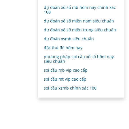
dự đoán xổ số mb hôm nay chính xác
100
dự đoán xổ số miền nam siêu chuẩn
dự đoán xổ số miền trung siêu chuẩn
dự đoán xsmb siêu chuẩn
độc thủ đề hôm nay
phương pháp soi cầu xổ số hôm nay
siêu chuẩn
soi cầu mb vip cao cấp
soi cầu mt vip cao cấp
soi cầu xsmb chính xác 100