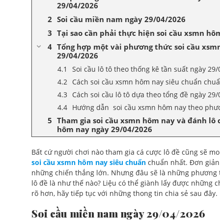
29/04/2026
Soi cầu miền nam ngày 29/04/2026
Tại sao cần phải thực hiện soi cầu xsmn hô
Tổng hợp một vài phương thức soi cầu xsm
29/04/2026
Soi cầu lô tô theo thống kê tần suất ngày 29
Cách soi cầu xsmn hôm nay siêu chuẩn chuẩ
Cách soi cầu lô tô dựa theo tổng đề ngày 29
Hướng dẫn soi cầu xsmn hôm nay theo phươ
Tham gia soi cầu xsmn hôm nay và đánh lô 
hôm nay ngày 29/04/2026
Bất cứ người chơi nào tham gia cá cược lô đề cũng sẽ 
soi cầu xsmn hôm nay siêu chuẩn
chuẩn nhất. Đơn giản 
những chiến thắng lớn. Nhưng đâu sẽ là những phương t
lô đề là như thế nào? Liệu có thể giành lấy được những c
rõ hơn, hãy tiếp tục với những thong tin chia sẻ sau đây.
Soi cầu miền nam ngày 29/04/2026