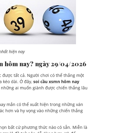
nhất hiện nay
smn hôm nay? ngày 29/04/2026
c được tất cả. Người chơi có thể thắng một
 kéo dài. Ở đây,
soi cầu xsmn hôm nay
o những ai muốn giành được chiến thắng lâu
may mắn có thể xuất hiện trong những ván
xác hơn và hy vọng vào những chiến thắng
họn bất cứ phương thức nào có sẵn. Miễn là