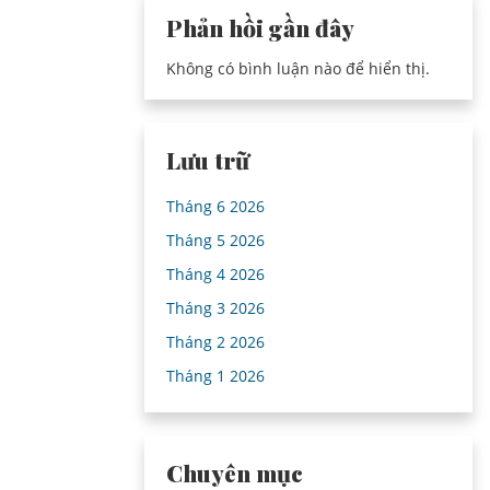
Phản hồi gần đây
Không có bình luận nào để hiển thị.
Lưu trữ
Tháng 6 2026
Tháng 5 2026
Tháng 4 2026
Tháng 3 2026
Tháng 2 2026
Tháng 1 2026
Chuyên mục