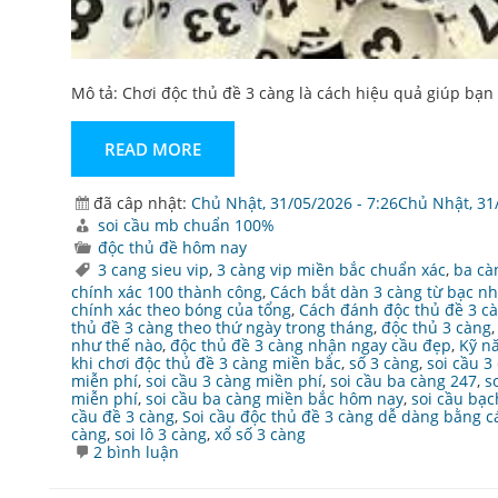
Mô tả: Chơi độc thủ đề 3 càng là cách hiệu quả giúp bạn 
READ MORE
đã câp nhật:
Chủ Nhật, 31/05/2026 - 7:26Chủ Nhật, 31
soi cầu mb chuẩn 100%
độc thủ đề hôm nay
3 cang sieu vip
,
3 càng vip miền bắc chuẩn xác
,
ba cà
chính xác 100 thành công
,
Cách bắt dàn 3 càng từ bạc n
chính xác theo bóng của tổng
,
Cách đánh độc thủ đề 3 cà
thủ đề 3 càng theo thứ ngày trong tháng
,
độc thủ 3 càng
như thế nào
,
độc thủ đề 3 càng nhận ngay cầu đẹp
,
Kỹ nă
khi chơi độc thủ đề 3 càng miền bắc
,
số 3 càng
,
soi cầu 
miễn phí
,
soi cầu 3 càng miền phí
,
soi cầu ba càng 247
,
s
miễn phí
,
soi cầu ba càng miền bắc hôm nay
,
soi cầu bạc
cầu đề 3 càng
,
Soi cầu độc thủ đề 3 càng dễ dàng bằng cá
càng
,
soi lô 3 càng
,
xổ số 3 càng
ở
2 bình luận
độc
thủ