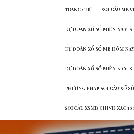
Skip
to
SOI CẦU MB V
TRANG CHỦ
content
DỰ ĐOÁN XỔ SỐ MIỀN NAM S
DỰ ĐOÁN XỔ SỐ MB HÔM NAY
DỰ ĐOÁN XỔ SỐ MIỀN NAM S
PHƯƠNG PHÁP SOI CẦU XỔ S
SOI CẦU XSMB CHÍNH XÁC 10