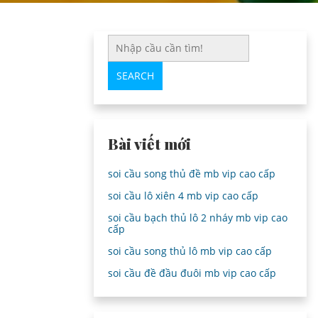
SEARCH
Bài viết mới
soi cầu song thủ đề mb vip cao cấp
soi cầu lô xiên 4 mb vip cao cấp
soi cầu bạch thủ lô 2 nháy mb vip cao
cấp
soi cầu song thủ lô mb vip cao cấp
soi cầu đề đầu đuôi mb vip cao cấp