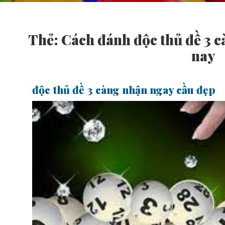
Thẻ:
Cách đánh độc thủ đề 3 c
nay
độc thủ đề 3 càng nhận ngay cầu đẹp