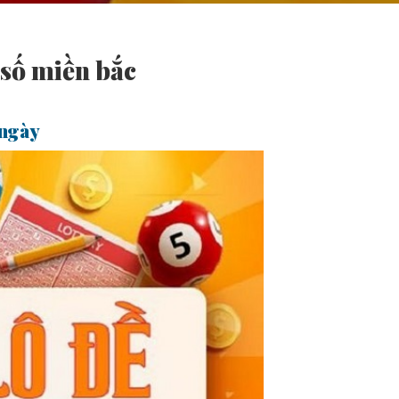
 số miền bắc
 ngày