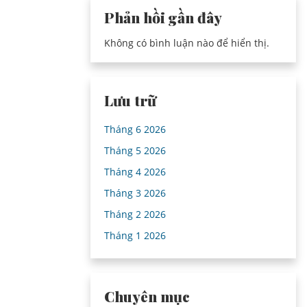
Phản hồi gần đây
Không có bình luận nào để hiển thị.
Lưu trữ
Tháng 6 2026
Tháng 5 2026
Tháng 4 2026
Tháng 3 2026
Tháng 2 2026
Tháng 1 2026
Chuyên mục