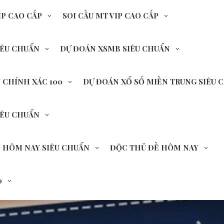
IP CAO CẤP
SOI CẦU MT VIP CAO CẤP
IÊU CHUẨN
DỰ ĐOÁN XSMB SIÊU CHUẨN
 CHÍNH XÁC 100
DỰ ĐOÁN XỔ SỐ MIỀN TRUNG SIÊU 
IÊU CHUẨN
Ố HÔM NAY SIÊU CHUẨN
ĐỘC THỦ ĐỀ HÔM NAY
0