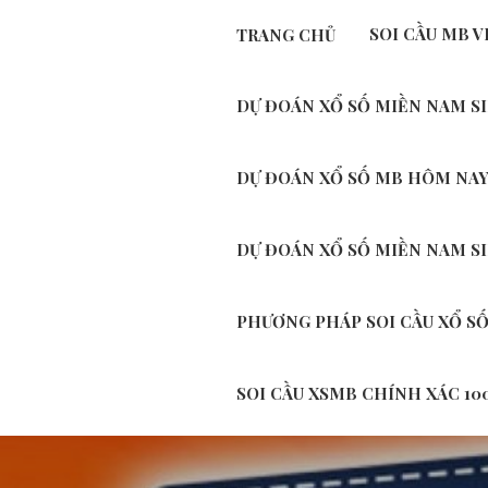
Skip
to
SOI CẦU MB V
TRANG CHỦ
content
DỰ ĐOÁN XỔ SỐ MIỀN NAM S
DỰ ĐOÁN XỔ SỐ MB HÔM NAY
DỰ ĐOÁN XỔ SỐ MIỀN NAM S
PHƯƠNG PHÁP SOI CẦU XỔ S
SOI CẦU XSMB CHÍNH XÁC 10