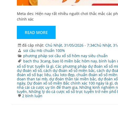
Meta des: Hiện nay rất nhiều người chơi thắc mắc các 
chính xác
READ MORE
đã câp nhật:
Chủ Nhật, 31/05/2026 - 7:34Chủ Nhật, 31
soi cầu mb chuẩn 100%
phương pháp soi cầu xổ số hôm nay siêu chuẩn
bach thu 3cang
,
bao lô miền bắc hôm nay
,
bình luận 
xổ số trực tuyến là gì
,
Các phương pháp dự đoán xổ số mi
dự đoán xổ số
,
cách dự đoán xổ số miền bắc
,
cách dự đo
đoán xổ số bạc liêu
,
cầu loto đẹp
,
chuẩn đoán xổ số miền
doan than tai mb
,
dự đoán thần tài miền bắc
,
dự đoán xổ
ngày
,
Dự đoán xổ số miền Bắc chính xác 100 ngày là gì
,
d
nhà cái cá cược uy tín để tham gia
,
Những kinh nghiệm ngư
tuyến
,
Những lý do cá cược xổ số trực tuyến trở nên phổ 
ở
2 bình luận
dự
đoán
xổ
số
miền