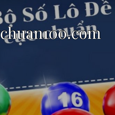
gchuan100.com