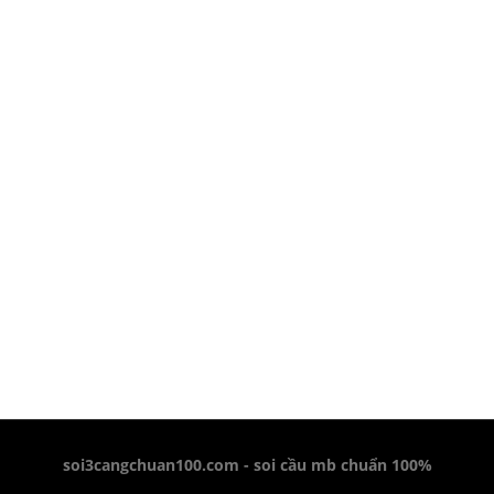
bắc
chính
xác
100
ngày
soi3cangchuan100.com - soi cầu mb chuẩn 100%