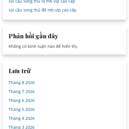
soi cầu song thủ lô mb vip cao cấp
soi cầu song thủ đề mb vip cao cấp
Phản hồi gần đây
Không có bình luận nào để hiển thị.
Lưu trữ
Tháng 8 2026
Tháng 7 2026
Tháng 6 2026
Tháng 5 2026
Tháng 4 2026
Tháng 3 2026