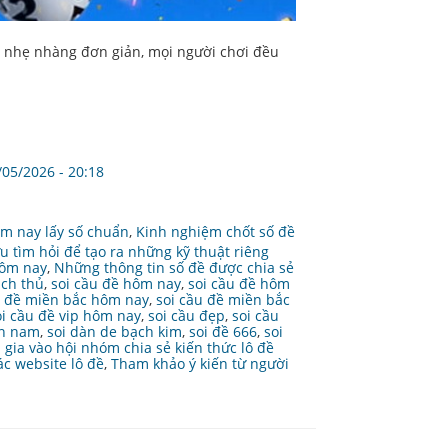
y nhẹ nhàng đơn giản, mọi người chơi đều
/05/2026 - 20:18
ôm nay lấy số chuẩn
,
Kinh nghiệm chốt số đề
 tìm hỏi để tạo ra những kỹ thuật riêng
hôm nay
,
Những thông tin số đề được chia sẻ
ạch thủ
,
soi cầu đề hôm nay
,
soi cầu đề hôm
u đề miền bắc hôm nay
,
soi cầu đề miền bắc
oi cầu đề vip hôm nay
,
soi cầu đẹp
,
soi cầu
ền nam
,
soi dàn de bạch kim
,
soi đề 666
,
soi
gia vào hội nhóm chia sẻ kiến thức lô đề
c website lô đề
,
Tham khảo ý kiến từ người