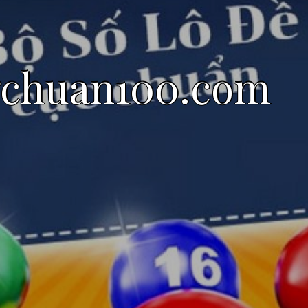
gchuan100.com