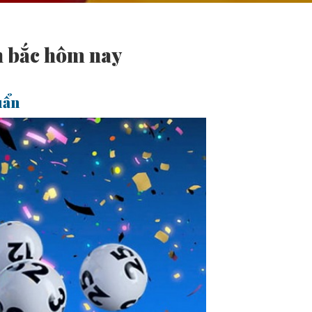
n bắc hôm nay
uẩn