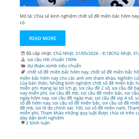
Mô tả: Chia sẻ kinh nghiệm chốt số đề miền bắc hôm na
có
READ MORE
đã câp nhật:
Chủ Nhật, 31/05/2026 - 8:18Chủ Nhật, 31
soi cầu mb chuẩn 100%
dự đoán xsmb siêu chuẩn
chốt số đề miền bắc hôm nay
,
chốt số đề miền bắc h
miền bắc hôm nay cho các anh em tham khảo
,
Nghiên cứu
của bản thân
,
Những kinh nghiệm chốt số đề miền bắc 
miễn phí mang lại lợi ích gì
,
soi cầu đề 2 số
,
soi cầu đề b
nay miễn phí
,
soi cầu đề mb
,
soi cầu đề miền bắc
,
soi cầ
ngày hôm nay
,
soi cầu đề ngày mai
,
soi cầu đề vip 4 số
,
s
số đề hôm nay
,
soi cầu số đề miền bắc
,
soi cầu số đề mi
đề mb
,
soi lô de chính xác 100
,
soi số đề miền nam
,
Tham 
miễn phí
,
Tham khảo những quy luật được chia sẻ trên cá
dày dặn kinh nghiệm
ở
2 bình luận
chốt
số
đề