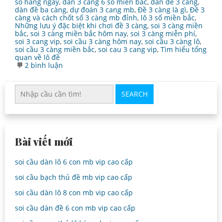
số hằng ngày
,
dàn 3 càng 6 số miền bắc
,
dàn đề 3 càng
,
dàn đề ba càng
,
dự đoán 3 cang mb
,
Đề 3 càng là gì
,
Đề 3
càng và cách chốt số 3 càng mb đỉnh
,
lô 3 số miền bắc
,
Những lưu ý đặc biệt khi chơi đề 3 càng
,
soi 3 càng miền
bắc
,
soi 3 càng miền bắc hôm nay
,
soi 3 càng miễn phí
,
soi 3 cang vip
,
soi cầu 3 càng hôm nay
,
soi cầu 3 càng lô
,
soi cầu 3 càng miền bắc
,
soi cau 3 cang vip
,
Tìm hiểu tổng
quan về lô đề
ở
2 bình luận
chốt
số
3
SEARCH
càng
mb
kết
quả
xổ
số
Bài viết mới
hằng
ngày
soi cầu dàn lô 6 con mb vip cao cấp
soi cầu bạch thủ đề mb vip cao cấp
soi cầu dàn lô 8 con mb vip cao cấp
soi cầu dàn đề 6 con mb vip cao cấp