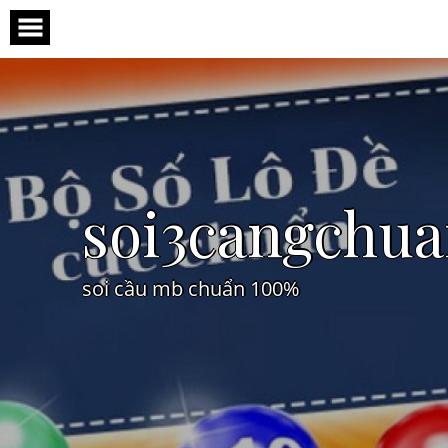
Skip
to
content
soi3cangchu
soi cầu mb chuẩn 100%