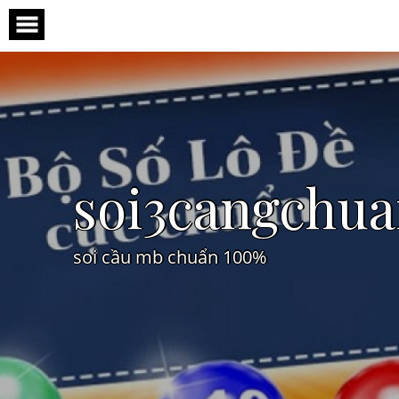
Skip
to
content
soi3cangchu
soi cầu mb chuẩn 100%