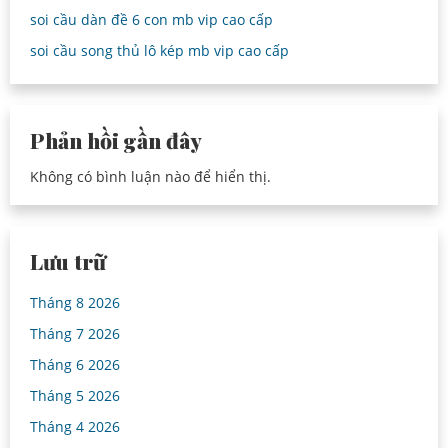
soi cầu dàn đề 6 con mb vip cao cấp
soi cầu song thủ lô kép mb vip cao cấp
Phản hồi gần đây
Không có bình luận nào để hiển thị.
Lưu trữ
Tháng 8 2026
Tháng 7 2026
Tháng 6 2026
Tháng 5 2026
Tháng 4 2026