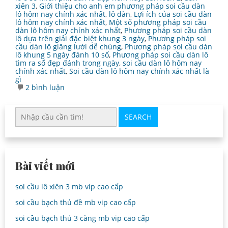
xiên 3
,
Giới thiệu cho anh em phương pháp soi cầu dàn
lô hôm nay chính xác nhất
,
lô dàn
,
Lợi ích của soi cầu dàn
lô hôm nay chính xác nhất
,
Một số phương pháp soi cầu
dàn lô hôm nay chính xác nhất
,
Phương pháp soi cầu dàn
lô dựa trên giải đặc biệt khung 3 ngày
,
Phương pháp soi
cầu dàn lô giăng lưới dễ chúng
,
Phương pháp soi cầu dàn
lô khung 5 ngày đánh 10 số
,
Phương pháp soi cầu dàn lô
tìm ra số đẹp đánh trong ngày
,
soi cầu dàn lô hôm nay
chính xác nhất
,
Soi cầu dàn lô hôm nay chính xác nhất là
gì
ở
2 bình luận
soi
cầu
dàn
SEARCH
lô
hôm
nay
chính
xác
nhất
Bài viết mới
soi cầu lô xiên 3 mb vip cao cấp
soi cầu bạch thủ đề mb vip cao cấp
soi cầu bạch thủ 3 càng mb vip cao cấp