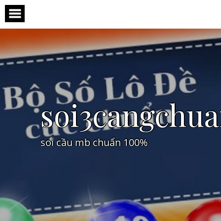
Skip
to
content
soi3cangchu
soi cầu mb chuẩn 100%