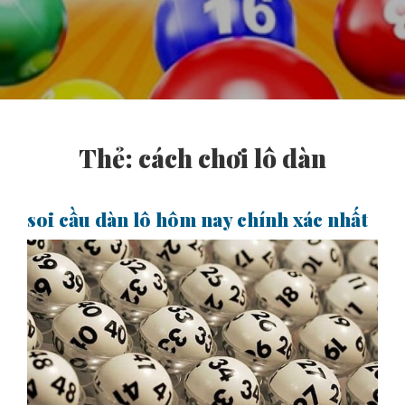
Thẻ:
cách chơi lô dàn
soi cầu dàn lô hôm nay chính xác nhất