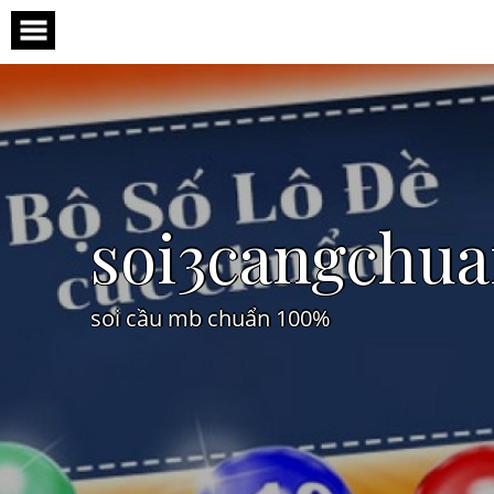
Skip
to
content
soi3cangchu
soi cầu mb chuẩn 100%