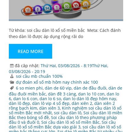
Từ khóa: soi cầu dàn lô xổ số miền bắc Meta: Cách đánh
theo dàn lô được áp dụng rộng rãi do
READ MORE
đã câp nhật:
Thứ Hai, 03/08/2026 - 8:19Thứ Hai,
03/08/2026 - 20:19
soi cầu mb chuẩn 100%
dự đoán xổ số mb hôm nay chính xác 100
6 so mien phi
,
dàn de 60 vip
,
dàn de đầu đuôi
,
dàn de
đầu đuôi miền bắc
,
dàn đề 3 càng
,
dan lo 10 con
,
dan lo
6
,
dan lo 6 con
,
dan lo 6 so
,
dan lo dàn lô đẹp hôm nay
,
dàn lô đẹp
,
dàn lô vip 4 số đẹp
,
dàn xiên 2
,
dàn xiên 2
rồng bạch kim
,
dàn xiên 3
,
Kinh nghiệm soi cầu dàn lô xổ
số miền Bắc mới nhất
,
soi cầu dàn lô
,
Soi cầu dàn lô miền
Bắc theo bóng số đề
,
Soi cầu dàn lô theo phương pháp
đầu 0 và đuôi 0
,
Soi cầu dàn lô xổ số miền Bắc
,
Soi cầu
dàn lô xổ số miền Bắc dựa vào giải 3
,
soi cầu dàn lô xổ số
miền bắc thắng cực lớn
,
Soi dàn lô miền Bắc từ nhiều cầu