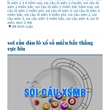
lô xiên 2 3 4 hôm nay
,
soi cầu lô xiên 2 chuẩn
,
soi cầu lô
xiên 2 miền bắc
,
soi cầu lô xiên 2 miền bắc hôm nay
,
soi
cầu lô xiên 2 miền phí
,
soi cầu lô xiên 3
,
soi cầu lô xiên 3
miền bắc
,
soi cầu lô xiên 3 miền phí
,
soi cầu xiên 2
,
soi
cầu xiên 3
,
soi cầu xiên 3 miền bắc
,
soi cầu xiên 4
,
soi lô
xiên
,
xien 2 mb
ở
88 bình luận
soi
cầu
lô
soi cầu dàn lô xổ số miền bắc thắng
xiên
4
cực lớn
mb
vip
cao
cấp