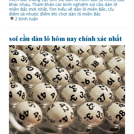
khác nhau
,
Tham khảo các kinh nghiệm soi cầu dàn lô
miền Bắc mới nhất
,
Tìm hiểu về dàn lô miền Bắc
,
Ưu
điểm và nhược điểm khi chơi dàn lô miền Bắc
ở
2 bình luận
soi
cầu
dàn
soi cầu dàn lô hôm nay chính xác nhất
lô
xổ
số
miền
bắc
thắng
cực
lớn