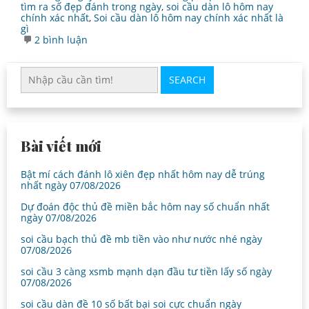
tìm ra số đẹp đánh trong ngày
,
soi cầu dàn lô hôm nay
chính xác nhất
,
Soi cầu dàn lô hôm nay chính xác nhất là
gì
ở
2 bình luận
soi
cầu
dàn
SEARCH
lô
hôm
nay
chính
xác
nhất
Bài viết mới
Bật mí cách đánh lô xiên đẹp nhất hôm nay dễ trúng
nhất ngày 07/08/2026
Dự đoán độc thủ đề miền bắc hôm nay số chuẩn nhất
ngày 07/08/2026
soi cầu bạch thủ đề mb tiền vào như nước nhé ngày
07/08/2026
soi cầu 3 càng xsmb mạnh dạn đầu tư tiền lấy số ngày
07/08/2026
soi cầu dàn đề 10 số bất bại soi cực chuẩn ngày