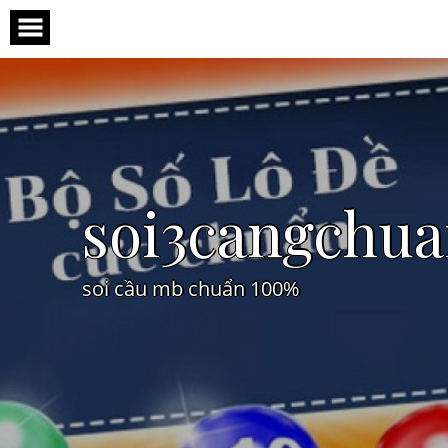
Skip
to
content
soi3cangchu
soi cầu mb chuẩn 100%