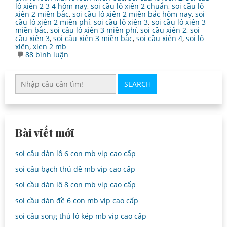
lô xiên 2 3 4 hôm nay
,
soi cầu lô xiên 2 chuẩn
,
soi cầu lô
xiên 2 miền bắc
,
soi cầu lô xiên 2 miền bắc hôm nay
,
soi
cầu lô xiên 2 miền phí
,
soi cầu lô xiên 3
,
soi cầu lô xiên 3
miền bắc
,
soi cầu lô xiên 3 miền phí
,
soi cầu xiên 2
,
soi
cầu xiên 3
,
soi cầu xiên 3 miền bắc
,
soi cầu xiên 4
,
soi lô
xiên
,
xien 2 mb
ở
88 bình luận
soi
cầu
lô
SEARCH
xiên
4
mb
vip
cao
cấp
Bài viết mới
soi cầu dàn lô 6 con mb vip cao cấp
soi cầu bạch thủ đề mb vip cao cấp
soi cầu dàn lô 8 con mb vip cao cấp
soi cầu dàn đề 6 con mb vip cao cấp
soi cầu song thủ lô kép mb vip cao cấp