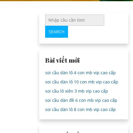
SEARCH
Bài viết mới
soi cầu dàn lô 4 con mb vip cao cấp
soi cầu dàn lô 10 con mb vip cao cấp
soi cầu lô xiên 3 mb vip cao cấp
soi cầu dàn đề 6 con mb vip cao cấp
soi cầu dàn lô 8 con mb vip cao cấp