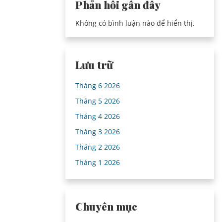
Phản hồi gần đây
Không có bình luận nào để hiển thị.
Lưu trữ
Tháng 6 2026
Tháng 5 2026
Tháng 4 2026
Tháng 3 2026
Tháng 2 2026
Tháng 1 2026
Chuyên mục