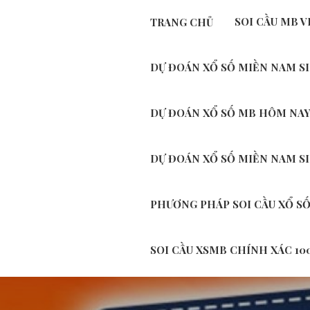
Skip
to
SOI CẦU MB V
TRANG CHỦ
content
DỰ ĐOÁN XỔ SỐ MIỀN NAM S
DỰ ĐOÁN XỔ SỐ MB HÔM NAY
DỰ ĐOÁN XỔ SỐ MIỀN NAM S
PHƯƠNG PHÁP SOI CẦU XỔ S
SOI CẦU XSMB CHÍNH XÁC 10