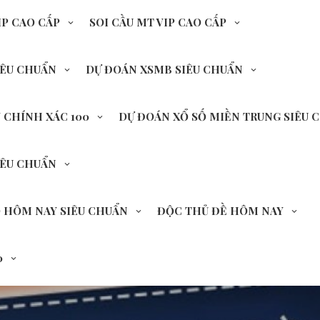
IP CAO CẤP
SOI CẦU MT VIP CAO CẤP
IÊU CHUẨN
DỰ ĐOÁN XSMB SIÊU CHUẨN
 CHÍNH XÁC 100
DỰ ĐOÁN XỔ SỐ MIỀN TRUNG SIÊU 
IÊU CHUẨN
Ố HÔM NAY SIÊU CHUẨN
ĐỘC THỦ ĐỀ HÔM NAY
0