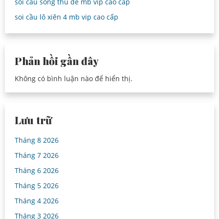
soi cầu song thủ đề mb vip cao cấp
soi cầu lô xiên 4 mb vip cao cấp
Phản hồi gần đây
Không có bình luận nào để hiển thị.
Lưu trữ
Tháng 8 2026
Tháng 7 2026
Tháng 6 2026
Tháng 5 2026
Tháng 4 2026
Tháng 3 2026