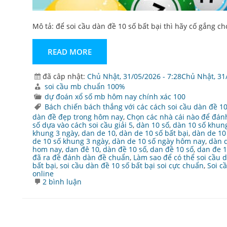
Mô tả: để soi cầu dàn đề 10 số bất bại thì hãy cố gắng c
READ MORE
đã câp nhật:
Chủ Nhật, 31/05/2026 - 7:28Chủ Nhật, 31
soi cầu mb chuẩn 100%
dự đoán xổ số mb hôm nay chính xác 100
Bách chiến bách thắng với các cách soi cầu dàn đề 10
dàn đề đẹp trong hôm nay
,
Chọn các nhà cái nào để đán
số dựa vào cách soi cầu giải 5
,
dàn 10 số
,
dàn 10 số khun
khung 3 ngày
,
dan de 10
,
dàn de 10 số bất bại
,
dàn de 10
de 10 số khung 3 ngày
,
dàn de 10 số ngày hôm nay
,
dàn d
hom nay
,
dan đê 10
,
dàn đề 10 số
,
dan đề 10 số
,
dan đe 1
đã ra đề đánh dàn đề chuẩn
,
Làm sao để có thể soi cầu d
bất bại
,
soi cầu dàn đề 10 số bất bại soi cực chuẩn
,
Soi c
online
ở
2 bình luận
soi
cầu
dàn
đề
10