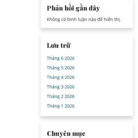
Phản hồi gần đây
Không có bình luận nào để hiển thị.
Lưu trữ
Tháng 6 2026
Tháng 5 2026
Tháng 4 2026
Tháng 3 2026
Tháng 2 2026
Tháng 1 2026
Chuyên mục