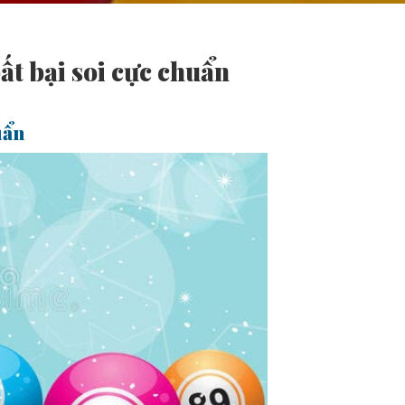
bất bại soi cực chuẩn
uẩn