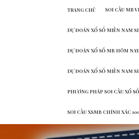
Skip
to
SOI CẦU MB V
TRANG CHỦ
content
DỰ ĐOÁN XỔ SỐ MIỀN NAM S
DỰ ĐOÁN XỔ SỐ MB HÔM NAY
DỰ ĐOÁN XỔ SỐ MIỀN NAM S
PHƯƠNG PHÁP SOI CẦU XỔ S
SOI CẦU XSMB CHÍNH XÁC 10