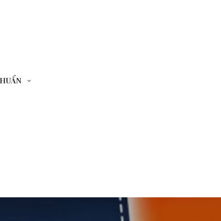
CHUẨN