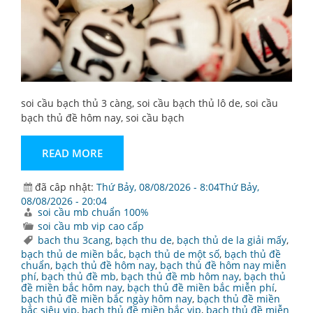
soi cầu bạch thủ 3 càng, soi cầu bạch thủ lô de, soi cầu
bạch thủ đề hôm nay, soi cầu bạch
READ MORE
đã câp nhật:
Thứ Bảy, 08/08/2026 - 8:04Thứ Bảy,
08/08/2026 - 20:04
soi cầu mb chuẩn 100%
soi cầu mb vip cao cấp
bach thu 3cang
,
bạch thu de
,
bạch thủ de la giải mấy
,
bạch thủ de miền bắc
,
bạch thủ de một số
,
bạch thủ đề
chuẩn
,
bạch thủ đề hôm nay
,
bạch thủ đề hôm nay miễn
phí
,
bạch thủ đề mb
,
bạch thủ đề mb hôm nay
,
bạch thủ
đề miền bắc hôm nay
,
bạch thủ đề miền bắc miễn phí
,
bạch thủ đề miền bắc ngày hôm nay
,
bạch thủ đề miền
bắc siêu vip
,
bạch thủ đề miền bắc vip
,
bạch thủ đề miễn