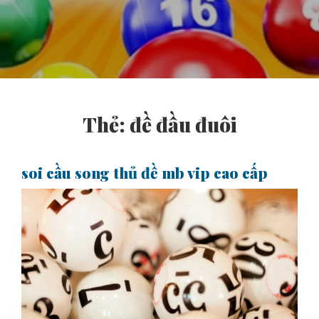
Thẻ:
đề đầu đuôi
soi cầu song thủ đề mb vip cao cấp